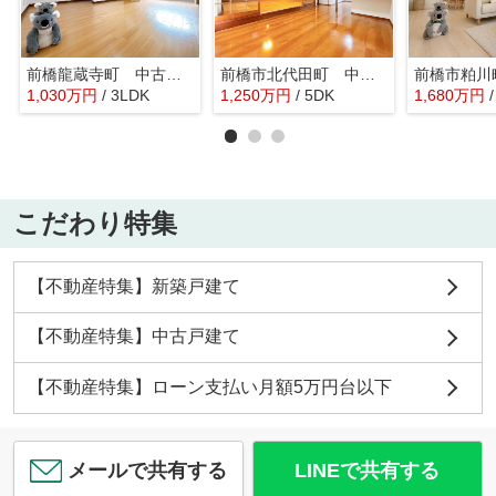
前橋龍蔵寺町 中古住宅
前橋市北代田町 中古住宅
1,030
万
円
/ 3LDK
1,250
万
円
/ 5DK
1,680
万
円
こだわり特集
【不動産特集】新築戸建て
【不動産特集】中古戸建て
【不動産特集】ローン支払い月額5万円台以下
メールで共有する
LINEで共有する