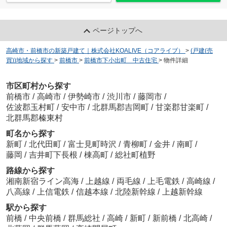
ページトップへ
高崎市・前橋市の新築戸建て｜株式会社KOALIVE（コアライブ）
>
(戸建(売
買))地域から探す
>
前橋市
>
前橋市下小出町 中古住宅
>
物件詳細
市区町村から探す
前橋市
/
高崎市
/
伊勢崎市
/
渋川市
/
藤岡市
/
佐波郡玉村町
/
安中市
/
北群馬郡吉岡町
/
甘楽郡甘楽町
/
北群馬郡榛東村
町名から探す
新町
/
北代田町
/
富士見町時沢
/
青柳町
/
金井
/
南町
/
藤岡
/
吉井町下長根
/
棟高町
/
総社町植野
路線から探す
湘南新宿ライン高海
/
上越線
/
両毛線
/
上毛電鉄
/
高崎線
/
八高線
/
上信電鉄
/
信越本線
/
北陸新幹線
/
上越新幹線
駅から探す
前橋
/
中央前橋
/
群馬総社
/
高崎
/
新町
/
新前橋
/
北高崎
/