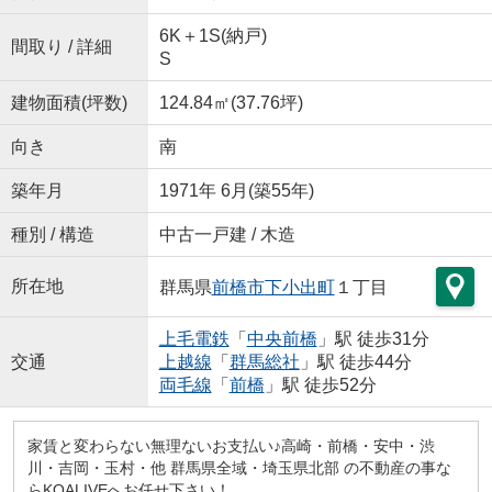
6K＋1S(納戸)
間取り / 詳細
S
建物面積(坪数)
124.84㎡(37.76坪)
向き
南
築年月
1971年 6月(築55年)
種別 / 構造
中古一戸建 / 木造
所在地
群馬県
前橋市
下小出町
１丁目
上毛電鉄
「
中央前橋
」駅 徒歩31分
交通
上越線
「
群馬総社
」駅 徒歩44分
両毛線
「
前橋
」駅 徒歩52分
家賃と変わらない無理ないお支払い♪高崎・前橋・安中・渋
川・吉岡・玉村・他 群馬県全域・埼玉県北部 の不動産の事な
らKOALIVEへお任せ下さい！