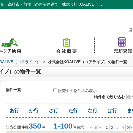
株式会社KOALIVE（コアライブ）の物件一覧｜高崎市・前橋市の新築戸建て｜株式会社KOALIVE（コアライブ）
営
ALIVE（コアライブ）
>
株式会社KOALIVE（コアライブ）の物件一覧
ライブ）の物件一覧
物件一覧
販売中の物件のみ表示
物件名で絞り込む
あ行
か行
さ行
た行
な行
は行
ま
350
1-100
該当公開件数
件
件表示
<<前へ
1
2
3
4
次