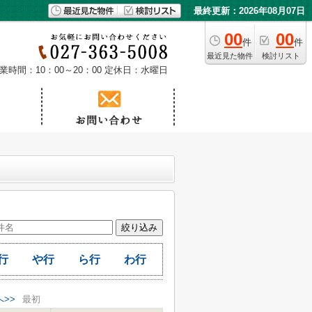
最終更新：2026年08月07日
00
00
件
件
最近見た物件
検討リスト
業時間：10：00～20：00
定休日：水曜日
行
や行
ら行
わ行
へ>>
最初