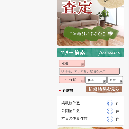
種別
エリア| 駅
価格
面積
-
件該当
掲載物件数
件
公開物件数
件
本日の更新件数
件