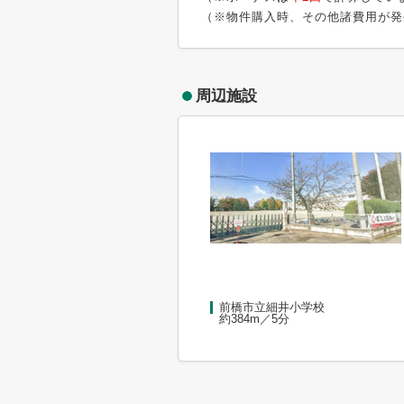
（※物件購入時、その他諸費用が発
周辺施設
前橋市立細井小学校
約384m／5分