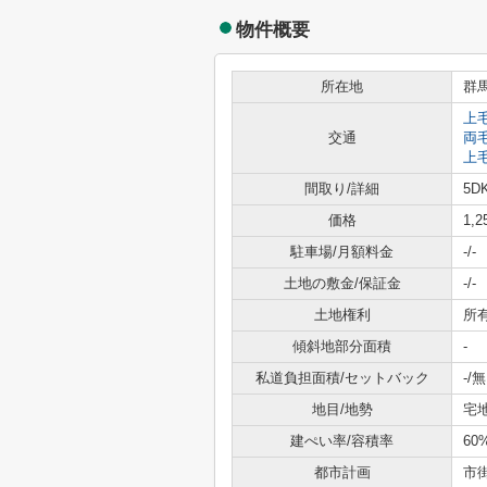
物件概要
所在地
群
上
交通
両
上
間取り/詳細
5DK
価格
1,
駐車場/月額料金
-/-
土地の敷金/保証金
-/-
土地権利
所
傾斜地部分面積
-
私道負担面積/セットバック
-/無
地目/地勢
宅
建ぺい率/容積率
60
都市計画
市