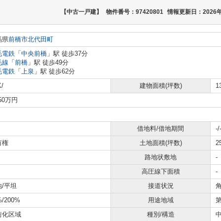
【中古一戸建】
物件番号：97420801
情報更新日：2026年
馬県
前橋市
北代田町
毛電鉄
「
中央前橋
」駅 徒歩37分
毛線
「
前橋
」駅 徒歩49分
毛電鉄
「
上泉
」駅 徒歩62分
/
建物面積(坪数)
1
250万円
借地料/借地期間
-/
有権
土地面積(坪数)
2
路地状敷地
-
高圧線下面積
-
地/平坦
接道状況
角
%/200%
用途地域
街化区域
種別/構造