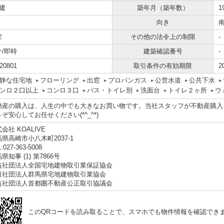
建
築年月（築年数）
1
向き
家
その他の法令上の制限
-
介/即時
建築確認番号
-
20801
取引条件の有効期限
2
静な住宅地
フローリング
出窓
プロパンガス
公営水道
公共下水
ンロ２口以上
コンロ３口
バス・トイレ別
洗面台
トイレ２ヶ所
ウ
動産の購入は、人生の中でも大きなお買い物です。当社スタッフが不動産購入
ぞ安心してお任せください(*^_^*)
会社 KOALIVE
県高崎市小八木町2037-1
:027-363-5008
県知事 (1) 第7866号
益社団法人全国宅地建物取引業保証協会
般社団法人群馬県宅地建物取引業協会
益社団法人首都圏不動産公正取引協議会
このQRコードを読み取ることで、スマホでも物件情報を確認でき