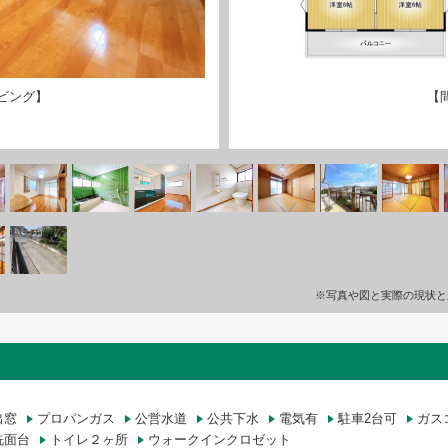
ビング】
【
※写真や図と実際の現状と
出窓
プロパンガス
公営水道
公共下水
電気有
駐車2台可
ガス
洗面台
トイレ２ヶ所
ウォークインクロゼット