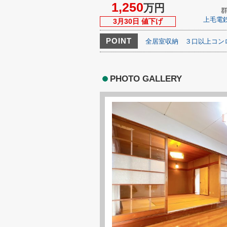
1,250
万円
上毛電
3月30日 値下げ
POINT
全居室収納
３口以上コン
PHOTO GALLERY