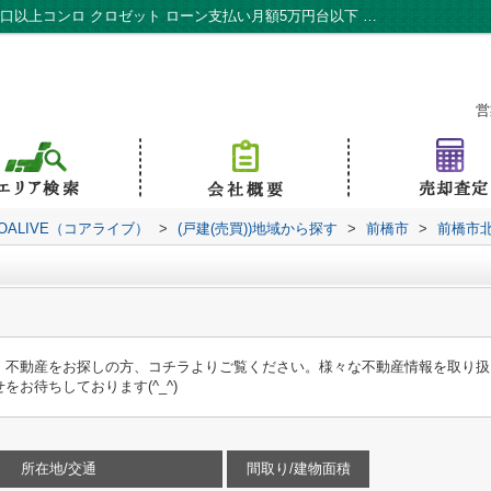
前橋市北代田町 中古住宅｜全居室収納 ３口以上コンロ クロゼット ローン支払い月額5万円台以下 駐車２台可｜高崎市・前橋市の新築戸建て｜株式会社KOALIVE（コアライブ）
営
ALIVE（コアライブ）
>
(戸建(売買))地域から探す
>
前橋市
>
前橋市
。不動産をお探しの方、コチラよりご覧ください。様々な不動産情報を取り扱
お待ちしております(^_^)
所在地/交通
間取り/建物面積