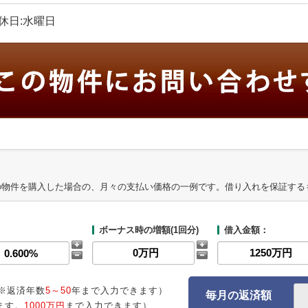
定休日:水曜日
の物件を購入した場合の、月々の支払い価格の一例です。借り入れを保証する
ボーナス時の増額(1回分)
借入金額：
※返済年数
5～50
年まで入力できます）
毎月の返済額
ます。
1000万円
まで入力できます）