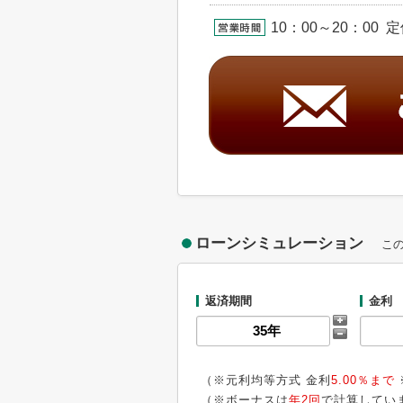
10：00～20：00 
ローンシミュレーション
こ
返済期間
金利
（※元利均等方式 金利
5.00％まで
（※ボーナスは
年2回
で計算してい