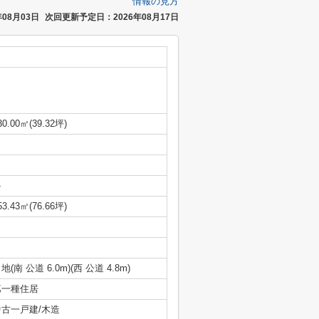
情報の見方
08月03日
次回更新予定日：2026年08月17日
30.00㎡(39.32坪)
-
53.43㎡(76.66坪)
地(南 公道 6.0m)(西 公道 4.8m)
第一種住居
中古一戸建/木造