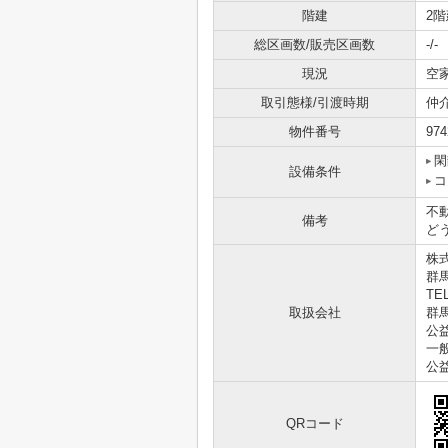
階建
2階
総区画数/販売区画数
-/-
現況
空
取引態様/引渡時期
仲
物件番号
974
閑
設備条件
コ
不
備考
どう
株式
群馬
TEL
取扱会社
群馬
公
一
公
QRコード