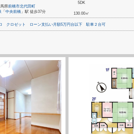
5DK
群馬県
前橋市
北代田町
鉄
「
中央前橋
」駅 徒歩37分
130.00㎡
ロ
クロゼット
ローン支払い月額5万円台以下
駐車２台可