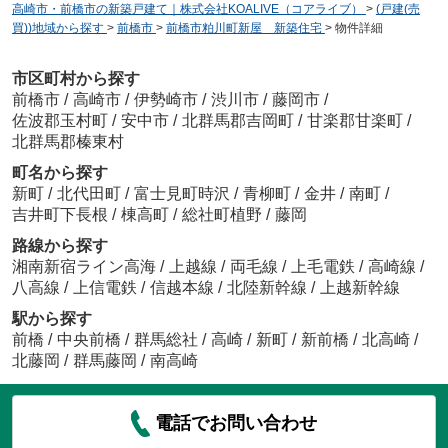
高崎市・前橋市の新築戸建て｜株式会社KOALIVE（コアライブ）
>
(戸建(売
買))地域から探す
>
前橋市
>
前橋市粕川町新屋 新築住宅
>
物件詳細
市区町村から探す
前橋市
/
高崎市
/
伊勢崎市
/
渋川市
/
藤岡市
/
佐波郡玉村町
/
安中市
/
北群馬郡吉岡町
/
甘楽郡甘楽町
/
北群馬郡榛東村
町名から探す
新町
/
北代田町
/
富士見町時沢
/
青柳町
/
金井
/
南町
/
吉井町下長根
/
棟高町
/
総社町植野
/
藤岡
路線から探す
湘南新宿ライン高海
/
上越線
/
両毛線
/
上毛電鉄
/
高崎線
/
八高線
/
上信電鉄
/
信越本線
/
北陸新幹線
/
上越新幹線
駅から探す
前橋
/
中央前橋
/
群馬総社
/
高崎
/
新町
/
新前橋
/
北高崎
/
北藤岡
/
群馬藤岡
/
南高崎
電話でお問い合わせ