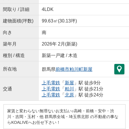
間取り / 詳細
4LDK
建物面積(坪数)
99.63㎡(30.13坪)
向き
南
築年月
2026年 2月(新築)
種別 / 構造
新築一戸建 / 木造
所在地
群馬県
前橋市
粕川町新屋
上毛電鉄
「
新屋
」駅 徒歩9分
交通
上毛電鉄
「
粕川
」駅 徒歩21分
上毛電鉄
「
北原
」駅 徒歩24分
家賃と変わらない無理ないお支払い♪高崎・前橋・安中・渋
川・吉岡・玉村・他 群馬県全域・埼玉県北部 の不動産の事な
らKOALIVEへお任せ下さい！