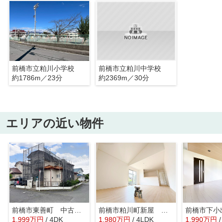
前橋市立粕川小学校
前橋市立粕川中学校
約1786m／23分
約2369m／30分
エリアの近い物件
前橋市東善町 中古住宅
前橋市粕川町新屋 平屋 新築住宅
1,999
万
円
/ 4DK
1,980
万
円
/ 4LDK
1,990
万
円