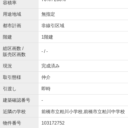
容積率
用途地域
無指定
都市計画
非線引区域
階建
1階建
総区画数 /
- / -
販売区画数
現況
完成済み
取引態様
仲介
引渡し
即時
建築確認番号
-
近隣の学校
前橋市立粕川小学校,前橋市立粕川中学校
物件番号
103172752