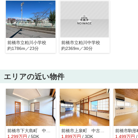
前橋市立粕川小学校
前橋市立粕川中学校
約1786m／23分
約2369m／30分
エリアの近い物件
前橋市下大島町 中古住宅
前橋市上泉町 中古住宅
1,299
万
円
/ 5DK
1,899
万
円
/ 3DK
1,499
万
円