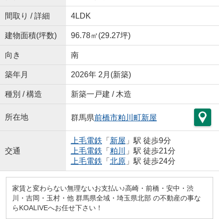
間取り / 詳細
4LDK
建物面積(坪数)
96.78㎡(29.27坪)
向き
南
築年月
2026年 2月(新築)
種別 / 構造
新築一戸建 / 木造
所在地
群馬県
前橋市
粕川町新屋
上毛電鉄
「
新屋
」駅 徒歩9分
交通
上毛電鉄
「
粕川
」駅 徒歩21分
上毛電鉄
「
北原
」駅 徒歩24分
家賃と変わらない無理ないお支払い♪高崎・前橋・安中・渋
川・吉岡・玉村・他 群馬県全域・埼玉県北部 の不動産の事な
らKOALIVEへお任せ下さい！