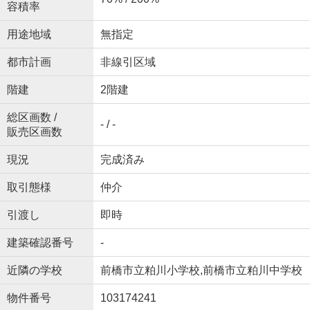
容積率
用途地域
無指定
都市計画
非線引区域
階建
2階建
総区画数 /
- / -
販売区画数
現況
完成済み
取引態様
仲介
引渡し
即時
建築確認番号
-
近隣の学校
前橋市立粕川小学校,前橋市立粕川中学校
物件番号
103174241