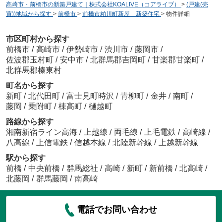
高崎市・前橋市の新築戸建て｜株式会社KOALIVE（コアライブ）
>
(戸建(売
買))地域から探す
>
前橋市
>
前橋市粕川町新屋 新築住宅
>
物件詳細
市区町村から探す
前橋市
/
高崎市
/
伊勢崎市
/
渋川市
/
藤岡市
/
佐波郡玉村町
/
安中市
/
北群馬郡吉岡町
/
甘楽郡甘楽町
/
北群馬郡榛東村
町名から探す
新町
/
北代田町
/
富士見町時沢
/
青柳町
/
金井
/
南町
/
藤岡
/
乗附町
/
棟高町
/
樋越町
路線から探す
湘南新宿ライン高海
/
上越線
/
両毛線
/
上毛電鉄
/
高崎線
/
八高線
/
上信電鉄
/
信越本線
/
北陸新幹線
/
上越新幹線
駅から探す
前橋
/
中央前橋
/
群馬総社
/
高崎
/
新町
/
新前橋
/
北高崎
/
北藤岡
/
群馬藤岡
/
南高崎
電話でお問い合わせ