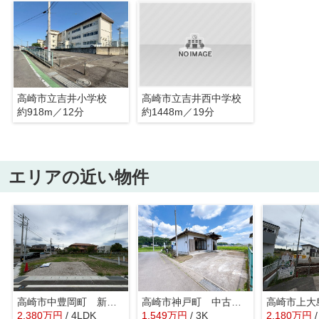
高崎市立吉井小学校
高崎市立吉井西中学校
約918m／12分
約1448m／19分
エリアの近い物件
高崎市中豊岡町 新築住宅
高崎市神戸町 中古住宅
2,380
万
円
/ 4LDK
1,549
万
円
/ 3K
2,180
万
円