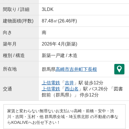
間取り / 詳細
3LDK
建物面積(坪数)
87.48㎡(26.46坪)
向き
南
築年月
2026年 4月(新築)
種別 / 構造
新築一戸建 / 木造
所在地
群馬県
高崎市
吉井町下長根
上信電鉄
「
吉井
」駅 徒歩12分
交通
上信電鉄
「
西山名
」駅 バス26分 「図書
館前（群馬県）」 停歩12分
家賃と変わらない無理ないお支払い♪高崎・前橋・安中・渋
川・吉岡・玉村・他 群馬県全域・埼玉県北部 の不動産の事な
らKOALIVEへお任せ下さい！