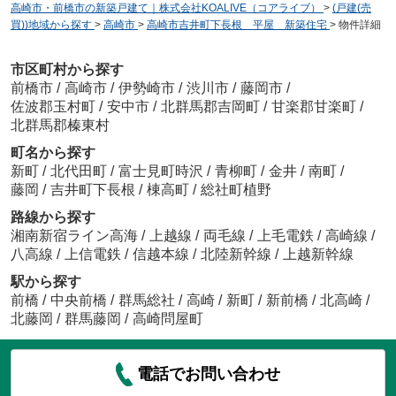
高崎市・前橋市の新築戸建て｜株式会社KOALIVE（コアライブ）
>
(戸建(売
買))地域から探す
>
高崎市
>
高崎市吉井町下長根 平屋 新築住宅
>
物件詳細
市区町村から探す
前橋市
/
高崎市
/
伊勢崎市
/
渋川市
/
藤岡市
/
佐波郡玉村町
/
安中市
/
北群馬郡吉岡町
/
甘楽郡甘楽町
/
北群馬郡榛東村
町名から探す
新町
/
北代田町
/
富士見町時沢
/
青柳町
/
金井
/
南町
/
藤岡
/
吉井町下長根
/
棟高町
/
総社町植野
路線から探す
湘南新宿ライン高海
/
上越線
/
両毛線
/
上毛電鉄
/
高崎線
/
八高線
/
上信電鉄
/
信越本線
/
北陸新幹線
/
上越新幹線
駅から探す
前橋
/
中央前橋
/
群馬総社
/
高崎
/
新町
/
新前橋
/
北高崎
/
北藤岡
/
群馬藤岡
/
高崎問屋町
電話でお問い合わせ