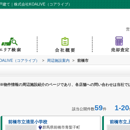
建て｜株式会社KOALIVE（コアライブ）
営
ALIVE（コアライブ）
>
周辺施設案内
>
前橋市
※物件情報の周辺施設紹介のページであり、各店舗への問い合わせは当社で
59
1-20
該当公開件数
件
前橋市立清里小学校
前橋市立
群馬県前橋市青梨子町