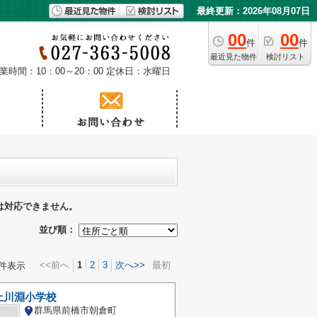
最終更新：2026年08月07日
00
00
件
件
最近見た物件
検討リスト
業時間：10：00～20：00
定休日：水曜日
は対応できません。
並び順：
<<前へ
1
2
3
次へ>>
最初
件表示
上川淵小学校
群馬県前橋市朝倉町