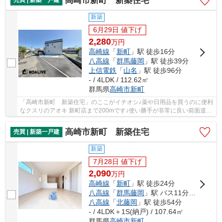
高崎市新町 新築住宅
新築
6月29日 値下げ
2,280
万
円
高崎線
「
新町
」駅 徒歩16分
八高線
「
群馬藤岡
」駅 徒歩39分
上信電鉄
「
山名
」駅 徒歩96分
- / 4LDK / 112.62㎡
群馬県
高崎市
新町
「高崎市新町 新築住宅」のここがイチオシ♪薬や日用品を買うのに便利
なクスリのアオキ 新町店まで200mです♪使い勝手が非常に良い前面道路
と高低差がない形になっています♪地盤が弱い...
高崎市新町 新築住宅
売買 | 新築一戸建
新築
7月28日 値下げ
2,090
万
円
高崎線
「
新町
」駅 徒歩24分
八高線
「
群馬藤岡
」駅 バス11分 「国道十字路」 停歩21分
八高線
「
北藤岡
」駅 徒歩54分
- / 4LDK＋1S(納戸) / 107.64㎡
群馬県
高崎市
新町