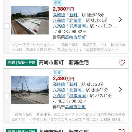
新築
2,380
万
円
高崎線
「
新町
」駅 徒歩23分
八高線
「
北藤岡
」駅 徒歩61分
八高線
「
群馬藤岡
」駅 バス11分 「国道十字路」 停歩19分
- / 4LDK / 98.82㎡
群馬県
高崎市
新町
ぜひ一度見ていただきたい、「高崎市新町 新築住宅」です！徒歩14分
の場所に高崎市立新町第一小学校があります！地盤調査済みなので、防
災面での安心感が増します！使い勝手が非常に...
高崎市新町 新築住宅
売買 | 新築一戸建
新築
2,480
万
円
高崎線
「
新町
」駅 徒歩23分
八高線
「
北藤岡
」駅 徒歩61分
八高線
「
群馬藤岡
」駅 バス11分 「国道十字路」 停歩19分
- / 4LDK / 98.82㎡
群馬県
高崎市
新町
「高崎市新町 新築住宅」のここがイチオシ◎徒歩14分の場所に高崎市
立新町第一小学校があります◎こちらは省エネ対策にもご利用頂けます
◎地盤調査済みの物件です◎不動産をお探しなら、...
売買 | 新築一戸建