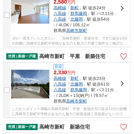
2,580
万
円
高崎線
「
新町
」駅 徒歩24分
八高線
「
群馬藤岡
」駅 バス11分 「国道十字路」 停歩21分
八高線
「
北藤岡
」駅 徒歩54分
- / 4LDK / 106.12㎡
群馬県
高崎市
新町
ぜひ一度見ていただきたい、「高崎市新町 新築住宅」です◎徒歩13分
の距離に高崎市立新町中学校があるのも魅力◎戸建て物件をご検討な
ら、コチラの新築の物件をご覧ください◎築2年以内...
高崎市新町 平屋 新築住宅
売買 | 新築一戸建
新築
2,330
万
円
高崎線
「
新町
」駅 徒歩23分
八高線
「
北藤岡
」駅 徒歩61分
八高線
「
群馬藤岡
」駅 バス11分 「国道十字路」 停歩19分
- / 2LDK＋1S(納戸) / 78.57㎡
群馬県
高崎市
新町
こだわりポイント満載の高崎市新町 平屋 新築住宅◎徒歩12分の距離
に高崎市立新町中学校があるのも魅力◎前面道路と高低差がないので荷
物の運搬もしやすくて便利です◎地盤が弱いと大惨...
高崎市新町 新築住宅
売買 | 新築一戸建