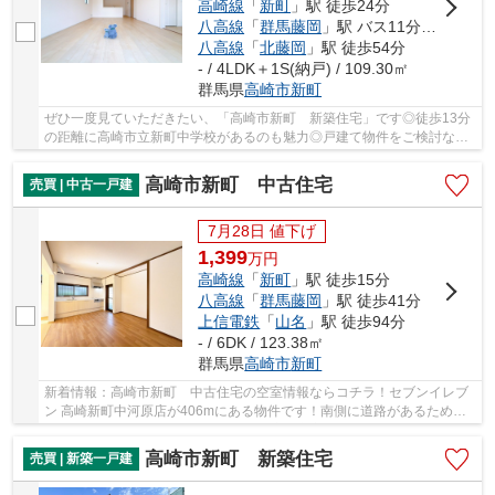
高崎線
「
新町
」駅 徒歩24分
八高線
「
群馬藤岡
」駅 バス11分 「国道十字路」 停歩21分
八高線
「
北藤岡
」駅 徒歩54分
- / 4LDK＋1S(納戸) / 109.30㎡
群馬県
高崎市
新町
ぜひ一度見ていただきたい、「高崎市新町 新築住宅」です◎徒歩13分
の距離に高崎市立新町中学校があるのも魅力◎戸建て物件をご検討な
ら、コチラの新築の物件をご覧ください◎築2年以内...
高崎市新町 中古住宅
売買 | 中古一戸建
7月28日 値下げ
1,399
万
円
高崎線
「
新町
」駅 徒歩15分
八高線
「
群馬藤岡
」駅 徒歩41分
上信電鉄
「
山名
」駅 徒歩94分
- / 6DK / 123.38㎡
群馬県
高崎市
新町
新着情報：高崎市新町 中古住宅の空室情報ならコチラ！セブンイレブ
ン 高崎新町中河原店が406mにある物件です！南側に道路があるため十
分な日当たりが確保できます！周辺環境も充実し...
高崎市新町 新築住宅
売買 | 新築一戸建