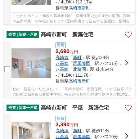
- / 4LDK / 113.17㎡
群馬県
高崎市
新町
こだわりポイント満載の高崎市新町 新築住宅♪徒歩14分の場所に高崎
市立新町第一小学校があります♪室内環境まで左右する基礎は、強靭なベ
タ基礎♪省エネルギー対策により断熱性も高く、...
高崎市新町 新築住宅
売買 | 新築一戸建
新築
2,690
万
円
高崎線
「
新町
」駅 徒歩24分
八高線
「
群馬藤岡
」駅 バス11分 「国道十字路」 停歩21分
八高線
「
北藤岡
」駅 徒歩54分
- / 4LDK / 111.78㎡
群馬県
高崎市
新町
ぜひ一度見ていただきたい、「高崎市新町 新築住宅」です◎徒歩13分
の距離に高崎市立新町中学校があるのも魅力◎戸建て物件をご検討な
ら、コチラの新築の物件をご覧ください◎築2年以内...
高崎市新町 平屋 新築住宅
売買 | 新築一戸建
新築
3,390
万
円
高崎線
「
新町
」駅 徒歩11分
八高線
「
群馬藤岡
」駅 バス10分 「新町第十区市営住宅入口」 停歩9分