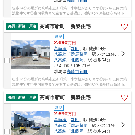
群馬県
高崎市
新町
徒歩14分の場所に高崎市立新町第一小学校があります◎築2年以内の築
浅物件です◎室内環境まで左右する基礎は、強靭なベタ基礎◎高崎市の
高崎線新町近くで一戸建てをお探しなら、当社にご...
高崎市新町 新築住宅
売買 | 新築一戸建
新築
2,690
万
円
高崎線
「
新町
」駅 徒歩24分
八高線
「
群馬藤岡
」駅 バス11分 「国道十字路」 停歩21分
八高線
「
北藤岡
」駅 徒歩54分
- / 4LDK / 105.71㎡
群馬県
高崎市
新町
徒歩14分の場所に高崎市立新町第一小学校があります◎築2年以内の築
浅物件です◎室内環境まで左右する基礎は、強靭なベタ基礎◎高崎市の
高崎線新町近くで一戸建てをお探しなら、当社にご...
高崎市新町 新築住宅
売買 | 新築一戸建
新築
2,690
万
円
高崎線
「
新町
」駅 徒歩24分
八高線
「
群馬藤岡
」駅 バス11分 「国道十字路」 停歩21分
八高線
「
北藤岡
」駅 徒歩54分