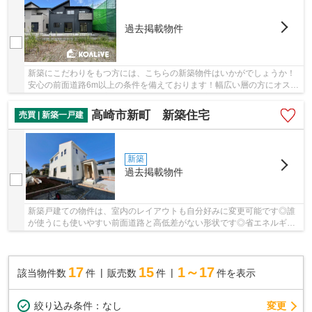
過去掲載物件
新築にこだわりをもつ方には、こちらの新築物件はいかがでしょうか！
安心の前面道路6m以上の条件を備えております！幅広い層の方にオスス
メ！2025年7月築の室内も広々とした物件で来客...
高崎市新町 新築住宅
売買 | 新築一戸建
新築
過去掲載物件
新築戸建ての物件は、室内のレイアウトも自分好みに変更可能です◎誰
が使うにも使いやすい前面道路と高低差がない形状です◎省エネルギー
対策により断熱性も高く、空調設備費も抑えられ...
17
15
1～17
該当物件数
件
販売数
件
件を表示
変更
絞り込み条件：
なし