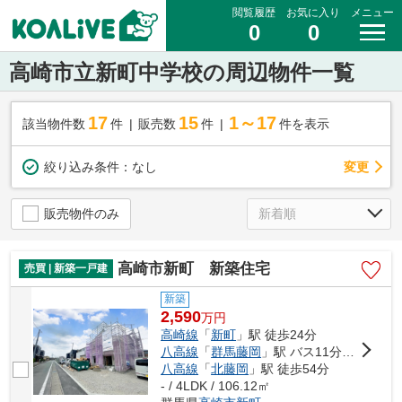
閲覧履歴
お気に入り
メニュー
0
0
高崎市立新町中学校の周辺物件一覧
17
15
1～17
該当物件数
件
販売数
件
件を表示
変更
絞り込み条件：
なし
販売物件のみ
高崎市新町 新築住宅
売買 | 新築一戸建
新築
2,590
万
円
高崎線
「
新町
」駅 徒歩24分
八高線
「
群馬藤岡
」駅 バス11分 「国道十字路」 停歩21分
八高線
「
北藤岡
」駅 徒歩54分
- / 4LDK / 106.12㎡