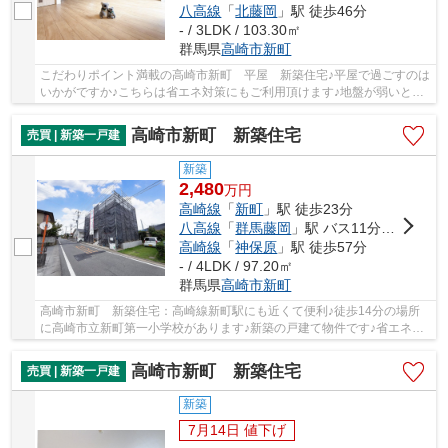
八高線
「
北藤岡
」駅 徒歩46分
- / 3LDK / 103.30㎡
群馬県
高崎市
新町
こだわりポイント満載の高崎市新町 平屋 新築住宅♪平屋で過ごすのは
いかがですか♪こちらは省エネ対策にもご利用頂けます♪地盤が弱いと大
惨事になりかねませんので地盤調査はとても大...
高崎市新町 新築住宅
売買 | 新築一戸建
新築
2,480
万
円
高崎線
「
新町
」駅 徒歩23分
八高線
「
群馬藤岡
」駅 バス11分 「国道十字路」 停歩19分
高崎線
「
神保原
」駅 徒歩57分
- / 4LDK / 97.20㎡
群馬県
高崎市
新町
高崎市新町 新築住宅：高崎線新町駅にも近くて便利♪徒歩14分の場所
に高崎市立新町第一小学校があります♪新築の戸建て物件です♪省エネル
ギー対策により断熱性も高く、空調設備費も抑え...
高崎市新町 新築住宅
売買 | 新築一戸建
新築
7月14日 値下げ