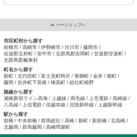
ページトップへ
市区町村から探す
前橋市
/
高崎市
/
伊勢崎市
/
渋川市
/
藤岡市
/
佐波郡玉村町
/
安中市
/
北群馬郡吉岡町
/
甘楽郡甘楽町
/
北群馬郡榛東村
町名から探す
新町
/
北代田町
/
富士見町時沢
/
青柳町
/
金井
/
南町
/
藤岡
/
吉井町下長根
/
棟高町
/
総社町植野
路線から探す
湘南新宿ライン高海
/
上越線
/
両毛線
/
上毛電鉄
/
高崎線
/
八高線
/
上信電鉄
/
信越本線
/
北陸新幹線
/
上越新幹線
駅から探す
前橋
/
中央前橋
/
群馬総社
/
高崎
/
新町
/
新前橋
/
北高崎
/
北藤岡
/
群馬藤岡
/
高崎問屋町