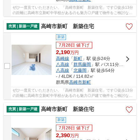
ぜひ一度見ていただきたい、「高崎市新町 新築住宅」です◎徒歩13分
の距離に高崎市立新町中学校があるのも魅力◎戸建て物件をご検討な
ら、コチラの新築の物件をご覧ください◎築2年以内...
高崎市新町 新築住宅
売買 | 新築一戸建
新築
7月28日 値下げ
2,190
万
円
高崎線
「
新町
」駅 徒歩24分
八高線
「
群馬藤岡
」駅 バス11分 「国道十字路」 停歩21分
八高線
「
北藤岡
」駅 徒歩54分
- / 4LDK / 114.82㎡
群馬県
高崎市
新町
ぜひ一度見ていただきたい、「高崎市新町 新築住宅」です◎徒歩13分
の距離に高崎市立新町中学校があるのも魅力◎戸建て物件をご検討な
ら、コチラの新築の物件をご覧ください◎築2年以内...
高崎市新町 新築住宅
売買 | 新築一戸建
新築
7月28日 値下げ
2,390
万
円