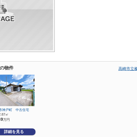
の物件
高崎市立
市神戸町 中古住宅
2.87㎡
49
万円
詳細を見る