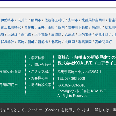
伊勢崎市
/
渋川市
/
藤岡市
/
佐波郡玉村町
/
安中市
/
北群馬郡吉岡町
/
甘楽
富士見町時沢
/
青柳町
/
金井
/
南町
/
藤岡
/
吉井町下長根
/
棟高町
/
総社町
高海
/
上越線
/
両毛線
/
上毛電鉄
/
高崎線
/
八高線
/
上信電鉄
/
信越本線
/
北
群馬総社
/
高崎
/
新町
/
新前橋
/
北高崎
/
北藤岡
/
群馬藤岡
/
高崎問屋町
高崎市・前橋市の新築戸建ての
学区検索
株式会社KOALIVE（コアライ
お問い合わせ
月額5万円台以
スタッフ紹介
群馬県高崎市小八木町2037-1
お客様の声
TEL:027-363-5008
月額6万円台
周辺施設検索
FAX:027-363-5018
Copyright(c) 株式会社 KOALIVE
All Rights Reserved.
を目的として、クッキー（Cookie）を使用しています。
詳しくは、