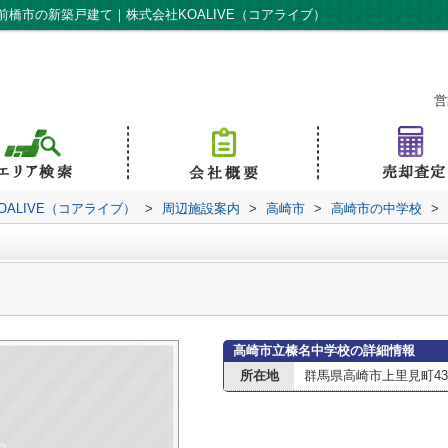
橋市の新築戸建て｜株式会社KOALIVE（コアライブ）
営
ALIVE（コアライブ）
>
周辺施設案内
>
高崎市
>
高崎市の中学校
>
高崎市立榛名中学校の詳細情報
所在地
群馬県高崎市上里見町43