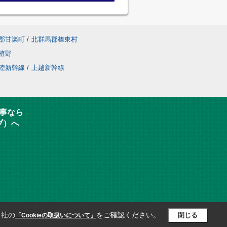
郡甘楽町
/
北群馬郡榛東村
植野
陸新幹線
/
上越新幹線
事なら
ブ）へ
当社の
をご確認ください。
閉じる
「Cookieの取扱いについて」