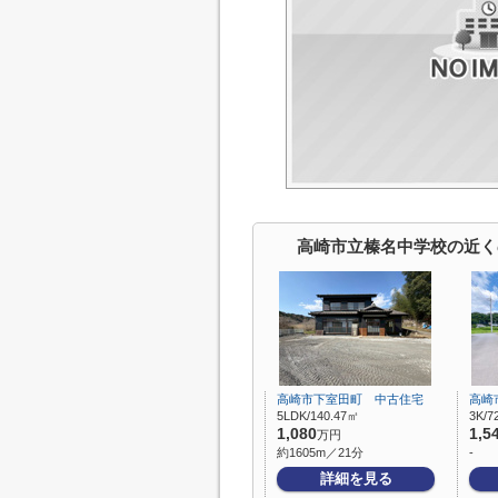
高崎市立榛名中学校の近く
高崎市下室田町 中古住宅
高崎
5LDK/140.47㎡
3K/7
1,080
1,5
万円
約1605m／21分
-
詳細を見る