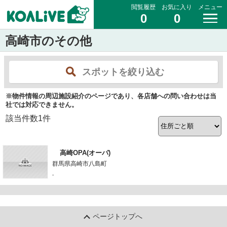
閲覧履歴
お気に入り
メニュー
0
0
高崎市のその他
スポットを絞り込む
※物件情報の周辺施設紹介のページであり、各店舗への問い合わせは当
社では対応できません。
該当件数
1
件
高崎OPA(オーパ)
群馬県高崎市八島町
-
ページトップへ