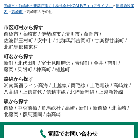
高崎市・前橋市の新築戸建て｜株式会社KOALIVE（コアライブ）
>
周辺施設案
内
>
高崎市
>
高崎市のその他
市区町村から探す
前橋市
/
高崎市
/
伊勢崎市
/
渋川市
/
藤岡市
/
佐波郡玉村町
/
安中市
/
北群馬郡吉岡町
/
甘楽郡甘楽町
/
北群馬郡榛東村
町名から探す
新町
/
北代田町
/
富士見町時沢
/
青柳町
/
金井
/
南町
/
藤岡
/
乗附町
/
棟高町
/
樋越町
路線から探す
湘南新宿ライン高海
/
上越線
/
両毛線
/
上毛電鉄
/
高崎線
/
八高線
/
上信電鉄
/
信越本線
/
北陸新幹線
/
上越新幹線
駅から探す
前橋
/
中央前橋
/
群馬総社
/
高崎
/
新町
/
新前橋
/
北高崎
/
北藤岡
/
群馬藤岡
/
南高崎
電話でお問い合わせ