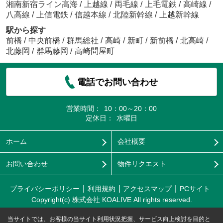
湘南新宿ライン高海
/
上越線
/
両毛線
/
上毛電鉄
/
高崎線
/
八高線
/
上信電鉄
/
信越本線
/
北陸新幹線
/
上越新幹線
駅から探す
前橋
/
中央前橋
/
群馬総社
/
高崎
/
新町
/
新前橋
/
北高崎
/
北藤岡
/
群馬藤岡
/
高崎問屋町
電話でお問い合わせ
営業時間：
10：00～20：00
定休日：
水曜日
ホーム
会社概要
お問い合わせ
物件リクエスト
プライバシーポリシー
利用規約
アクセスマップ
PCサイト
Copyright(c) 株式会社 KOALIVE All rights reserved.
当サイトでは、お客様の当サイト利用状況把握、サービス向上検討を目的と