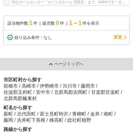
利なホームセンター「カインズホーム 沼田店」まで、448mです！令和7
年1月完成の新築物件！多くの方に好評の、令和...
1
0
1～1
該当物件数
件
販売数
件
件を表示
変更
絞り込み条件：
なし
ページトップへ
市区町村から探す
前橋市
/
高崎市
/
伊勢崎市
/
渋川市
/
藤岡市
/
佐波郡玉村町
/
安中市
/
北群馬郡吉岡町
/
甘楽郡甘楽町
/
北群馬郡榛東村
町名から探す
新町
/
北代田町
/
富士見町時沢
/
青柳町
/
金井
/
南町
/
藤岡
/
吉井町下長根
/
棟高町
/
総社町植野
路線から探す