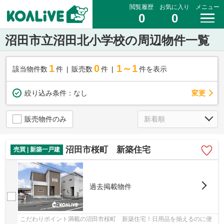
閲覧履歴
お気に入り
メニュー
0
0
沼田市立沼田北小学校の周辺物件一覧
1
0
1～1
該当物件数
件
販売数
件
件を表示
変更
絞り込み条件：
なし
販売物件のみ
沼田市桜町 新築住宅
売買 | 新築一戸建
過去掲載物件
こだわりポイント満載の沼田市桜町 新築住宅！日用品を揃えるのに便