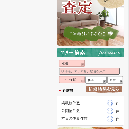
種別
エリア| 駅
価格
面積
-
件該当
掲載物件数
件
公開物件数
件
本日の更新件数
件