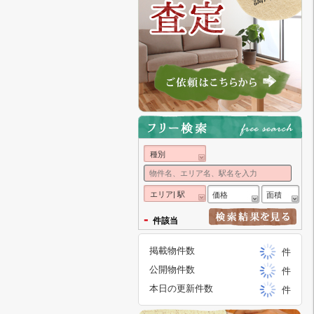
種別
エリア| 駅
価格
面積
-
件該当
掲載物件数
件
公開物件数
件
本日の更新件数
件