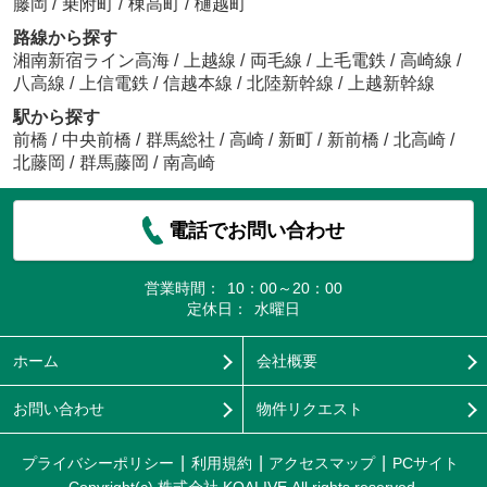
藤岡
/
乗附町
/
棟高町
/
樋越町
路線から探す
湘南新宿ライン高海
/
上越線
/
両毛線
/
上毛電鉄
/
高崎線
/
八高線
/
上信電鉄
/
信越本線
/
北陸新幹線
/
上越新幹線
駅から探す
前橋
/
中央前橋
/
群馬総社
/
高崎
/
新町
/
新前橋
/
北高崎
/
北藤岡
/
群馬藤岡
/
南高崎
電話でお問い合わせ
営業時間：
10：00～20：00
定休日：
水曜日
ホーム
会社概要
お問い合わせ
物件リクエスト
プライバシーポリシー
利用規約
アクセスマップ
PCサイト
Copyright(c) 株式会社 KOALIVE All rights reserved.