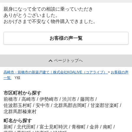
親身になって全ての相談に乗っていただき
ありがとうございました。
おかげさまで不安なく物件購入できました。
お客様の声一覧
ページトップへ
高崎市・前橋市の新築戸建て｜株式会社KOALIVE（コアライブ）
>
お客様の声
一覧
>
Y様
市区町村から探す
前橋市
/
高崎市
/
伊勢崎市
/
渋川市
/
藤岡市
/
佐波郡玉村町
/
安中市
/
北群馬郡吉岡町
/
甘楽郡甘楽町
/
北群馬郡榛東村
町名から探す
新町
/
北代田町
/
富士見町時沢
/
青柳町
/
金井
/
南町
/