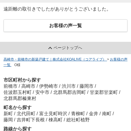
遠距離の取引きでしたがありがとうございました。
お客様の声一覧
ページトップへ
高崎市・前橋市の新築戸建て｜株式会社KOALIVE（コアライブ）
>
お客様の声
一覧
>
O様
市区町村から探す
前橋市
/
高崎市
/
伊勢崎市
/
渋川市
/
藤岡市
/
佐波郡玉村町
/
安中市
/
北群馬郡吉岡町
/
甘楽郡甘楽町
/
北群馬郡榛東村
町名から探す
新町
/
北代田町
/
富士見町時沢
/
青柳町
/
金井
/
南町
/
藤岡
/
吉井町下長根
/
棟高町
/
総社町植野
路線から探す