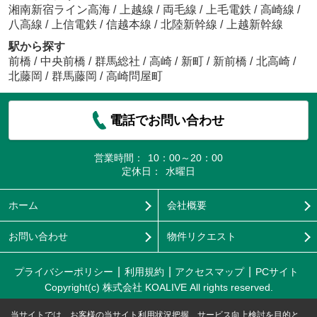
湘南新宿ライン高海
/
上越線
/
両毛線
/
上毛電鉄
/
高崎線
/
八高線
/
上信電鉄
/
信越本線
/
北陸新幹線
/
上越新幹線
駅から探す
前橋
/
中央前橋
/
群馬総社
/
高崎
/
新町
/
新前橋
/
北高崎
/
北藤岡
/
群馬藤岡
/
高崎問屋町
電話でお問い合わせ
営業時間：
10：00～20：00
定休日：
水曜日
ホーム
会社概要
お問い合わせ
物件リクエスト
プライバシーポリシー
利用規約
アクセスマップ
PCサイト
Copyright(c) 株式会社 KOALIVE All rights reserved.
当サイトでは、お客様の当サイト利用状況把握、サービス向上検討を目的と