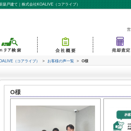
築戸建て｜株式会社KOALIVE（コアライブ）
営
ALIVE（コアライブ）
>
お客様の声一覧
>
O様
O様