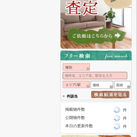
種別
エリア| 駅
価格
面積
-
件該当
掲載物件数
件
公開物件数
件
本日の更新件数
件