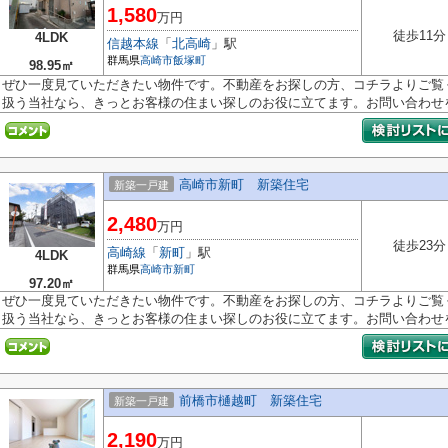
1,580
万円
徒歩11分
4LDK
信越本線
「
北高崎
」駅
群馬県
高崎市
飯塚町
98.95㎡
ぜひ一度見ていただきたい物件です。不動産をお探しの方、コチラよりご覧
扱う当社なら、きっとお客様の住まい探しのお役に立てます。お問い合わせを.
高崎市新町 新築住宅
新築一戸建
2,480
万円
徒歩23分
高崎線
「
新町
」駅
4LDK
群馬県
高崎市
新町
97.20㎡
ぜひ一度見ていただきたい物件です。不動産をお探しの方、コチラよりご覧
扱う当社なら、きっとお客様の住まい探しのお役に立てます。お問い合わせを.
前橋市樋越町 新築住宅
新築一戸建
2,190
万円