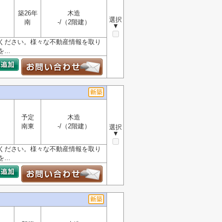
築26年
木造
選択
南
-/（2階建）
▼
ください。様々な不動産情報を取り
..
予定
木造
南東
-/（2階建）
選択
▼
ください。様々な不動産情報を取り
..