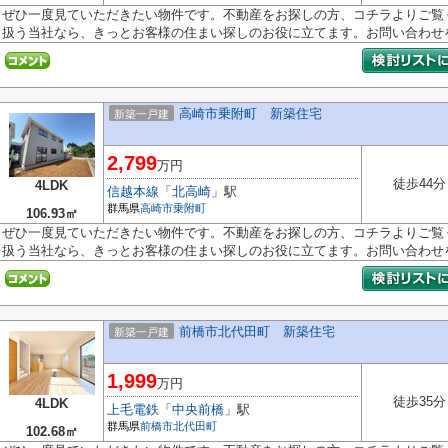
ぜひ一度見ていただきたい物件です。不動産をお探しの方、コチラよりご覧
扱う当社なら、きっとお客様の住まい探しのお役に立てます。お問い合わせを.
高崎市乗附町 新築住宅
新築一戸建
2,799
万円
徒歩44分
4LDK
信越本線
「
北高崎
」駅
群馬県
高崎市
乗附町
106.93㎡
ぜひ一度見ていただきたい物件です。不動産をお探しの方、コチラよりご覧
扱う当社なら、きっとお客様の住まい探しのお役に立てます。お問い合わせを.
前橋市北代田町 新築住宅
新築一戸建
1,999
万円
徒歩35分
4LDK
上毛電鉄
「
中央前橋
」駅
群馬県
前橋市
北代田町
102.68㎡