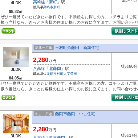
高崎線
「
新町
」駅
4LDK
群馬県
高崎市
新町
98.82㎡
ぜひ一度見ていただきたい物件です。不動産をお探しの方、コチラよりご覧
扱う当社なら、きっとお客様の住まい探しのお役に立てます。お問い合わせを.
玉村町斎藤田 新築住宅
新築一戸建
2,280
万円
徒歩90分
八高線
「
北藤岡
」駅
3LDK
群馬県
佐波郡玉村町
大字斎田
84.05㎡
ぜひ一度見ていただきたい物件です。不動産をお探しの方、コチラよりご覧
扱う当社なら、きっとお客様の住まい探しのお役に立てます。お問い合わせを.
藤岡市藤岡 中古住宅
中古一戸建
2,280
万円
徒歩17分
3LDK
八高線
「
群馬藤岡
」駅