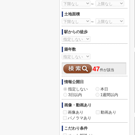
～
土地面積
～
駅からの徒歩
築年数
47
件が該当
情報公開日
指定しない
本日
3日以内
1週間以内
画像・動画あり
画像あり
動画あり
パノラマあり
こだわり条件