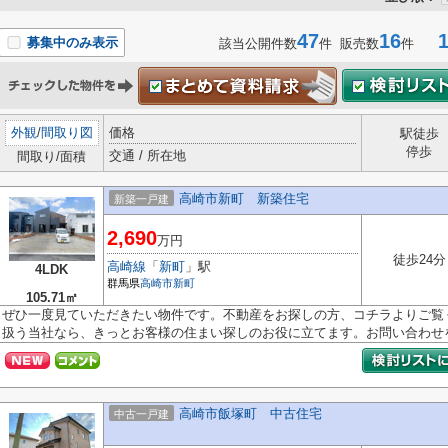
47
16
1-
募集中のみ表示
該当公開件数
件 販売数
件
外観
/
間取り図
価格
駅徒歩
停歩
交通 / 所在地
間取り/面積
高崎市新町 新築住宅
新築一戸建
2,690
万円
徒歩24分
高崎線
「
新町
」駅
4LDK
群馬県
高崎市
新町
105.71㎡
ぜひ一度見ていただきたい物件です。不動産をお探しの方、コチラよりご覧
扱う当社なら、きっとお客様の住まい探しのお役に立てます。お問い合わせを.
高崎市飯塚町 中古住宅
中古一戸建