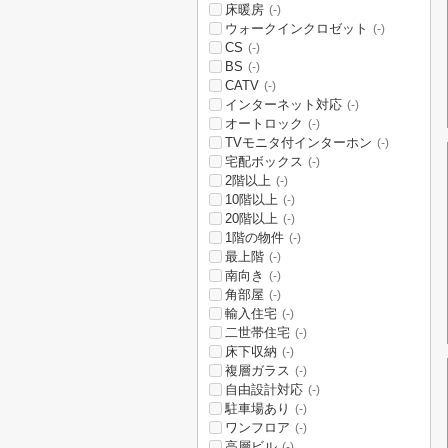
床暖房
(-)
ウォークインクロゼット
(-)
CS
(-)
BS
(-)
CATV
(-)
インターネット対応
(-)
オートロック
(-)
TVモニタ付インターホン
(-)
宅配ボックス
(-)
2階以上
(-)
10階以上
(-)
20階以上
(-)
1階の物件
(-)
最上階
(-)
南向き
(-)
角部屋
(-)
輸入住宅
(-)
二世帯住宅
(-)
床下収納
(-)
複層ガラス
(-)
自由設計対応
(-)
駐車場あり
(-)
ワンフロア
(-)
高層ビル
(-)