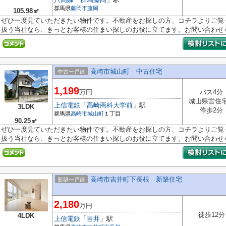
群馬県
藤岡市
藤岡
105.98㎡
ぜひ一度見ていただきたい物件です。不動産をお探しの方、コチラよりご覧
扱う当社なら、きっとお客様の住まい探しのお役に立てます。お問い合わせを.
高崎市城山町 中古住宅
中古一戸建
1,199
万円
バス4分
城山県営住
上信電鉄
「
高崎商科大学前
」駅
3LDK
停歩2分
群馬県
高崎市
城山町
１丁目
90.25㎡
ぜひ一度見ていただきたい物件です。不動産をお探しの方、コチラよりご覧
扱う当社なら、きっとお客様の住まい探しのお役に立てます。お問い合わせを.
高崎市吉井町下長根 新築住宅
新築一戸建
2,180
万円
徒歩12分
4LDK
上信電鉄
「
吉井
」駅