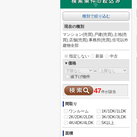
種別で絞り込む
現在の種別
マンション(売買),戸建(売買),土地(売
買),店舗(売買),事務所(売買),住宅以外
建物全部
指定しない
新築
中古
▼価格
～
値下げ物件
47
件が該当
間取り
ワンルーム
1K/1DK/1LDK
2K/2DK/2LDK
3K/3DK/3LDK
4K/4DK/4LDK
5K以上
面積