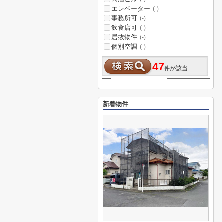
エレベーター
(-)
事務所可
(-)
飲食店可
(-)
居抜物件
(-)
個別空調
(-)
47
件が該当
新着物件