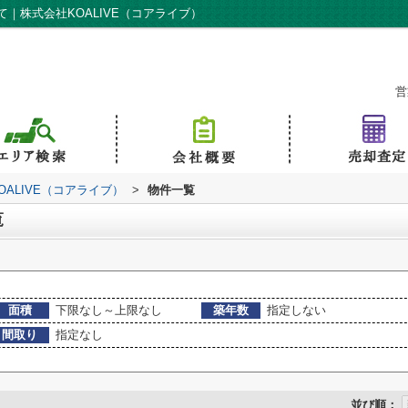
｜株式会社KOALIVE（コアライブ）
営
ALIVE（コアライブ）
>
物件一覧
覧
面積
下限なし～上限なし
築年数
指定しない
間取り
指定なし
並び順：