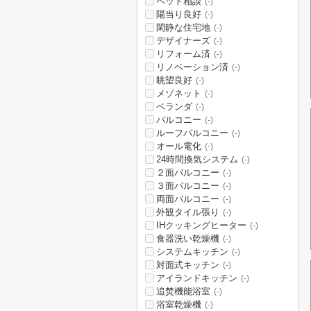
ペット相談
(-)
陽当り良好
(-)
閑静な住宅地
(-)
デザイナーズ
(-)
リフォーム済
(-)
リノベーション済
(-)
眺望良好
(-)
メゾネット
(-)
ベランダ
(-)
バルコニー
(-)
ルーフバルコニー
(-)
オール電化
(-)
24時間換気システム
(-)
２面バルコニー
(-)
３面バルコニー
(-)
両面バルコニー
(-)
外観タイル張り
(-)
IHクッキングヒーター
(-)
食器洗い乾燥機
(-)
システムキッチン
(-)
対面式キッチン
(-)
アイランドキッチン
(-)
追焚機能浴室
(-)
浴室乾燥機
(-)