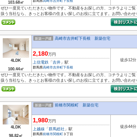
群馬県
高崎市
吉井町下長根
103.68㎡
ぜひ一度見ていただきたい物件です。不動産をお探しの方、コチラよりご覧
扱う当社なら、きっとお客様の住まい探しのお役に立てます。お問い合わせを.
高崎市吉井町下長根 新築住宅
新築一戸建
2,180
万円
徒歩12分
4LDK
上信電鉄
「
吉井
」駅
群馬県
高崎市
吉井町下長根
100.44㎡
ぜひ一度見ていただきたい物件です。不動産をお探しの方、コチラよりご覧
扱う当社なら、きっとお客様の住まい探しのお役に立てます。お問い合わせを.
前橋市関根町 新築住宅
新築一戸建
1,980
万円
徒歩44分
4LDK
上越線
「
群馬総社
」駅
群馬県
前橋市
関根町
３丁目
98.82㎡