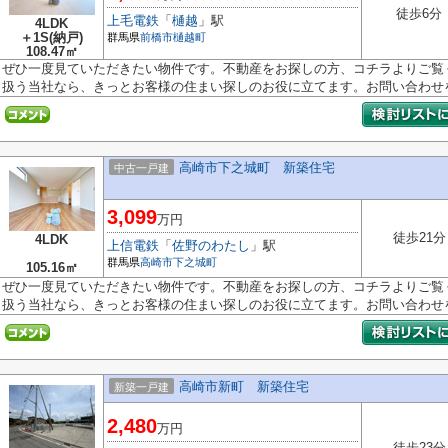
徒歩6分
上毛電鉄
「
樋越
」駅
4LDK
＋1S(納戸)
群馬県
前橋市
樋越町
108.47㎡
ぜひ一度見ていただきたい物件です。不動産をお探しの方、コチラよりご覧
扱う当社なら、きっとお客様の住まい探しのお役に立てます。お問い合わせを.
高崎市下之城町 新築住宅
中古一戸建
3,099
万円
徒歩21分
4LDK
上信電鉄
「
佐野のわたし
」駅
群馬県
高崎市
下之城町
105.16㎡
ぜひ一度見ていただきたい物件です。不動産をお探しの方、コチラよりご覧
扱う当社なら、きっとお客様の住まい探しのお役に立てます。お問い合わせを.
高崎市新町 新築住宅
新築一戸建
2,480
万円
徒歩23分