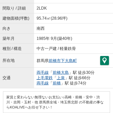
間取り / 詳細
2LDK
建物面積(坪数)
95.74㎡(28.96坪)
向き
南西
築年月
1985年 9月(築40年)
種別 / 構造
中古一戸建 / 軽量鉄骨
所在地
群馬県
前橋市
下大島町
両毛線
「
前橋大島
」駅 徒歩30分
交通
上毛電鉄
「
上泉
」駅 徒歩66分
両毛線
「
前橋
」駅 徒歩74分
家賃と変わらない無理ないお支払い♪高崎・前橋・安中・渋
川・吉岡・玉村・他 群馬県全域・埼玉県北部 の不動産の事な
らKOALIVEへお任せ下さい！