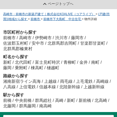
ページトップへ
高崎市・前橋市の新築戸建て｜株式会社KOALIVE（コアライブ）
>
(戸建(売
買))地域から探す
>
前橋市
>
前橋市下大島町 中古住宅
>
物件詳細
市区町村から探す
前橋市
/
高崎市
/
伊勢崎市
/
渋川市
/
藤岡市
/
佐波郡玉村町
/
安中市
/
北群馬郡吉岡町
/
甘楽郡甘楽町
/
北群馬郡榛東村
町名から探す
新町
/
北代田町
/
富士見町時沢
/
青柳町
/
金井
/
南町
/
藤岡
/
乗附町
/
棟高町
/
樋越町
路線から探す
湘南新宿ライン高海
/
上越線
/
両毛線
/
上毛電鉄
/
高崎線
/
八高線
/
上信電鉄
/
信越本線
/
北陸新幹線
/
上越新幹線
駅から探す
前橋
/
中央前橋
/
群馬総社
/
高崎
/
新町
/
新前橋
/
北高崎
/
北藤岡
/
群馬藤岡
/
南高崎