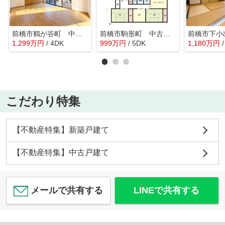
前橋市鶴が谷町 中古住宅
前橋市駒形町 中古住宅
1,299
万
円
/ 4DK
999
万
円
/ 5DK
1,180
万
円
こだわり特集
【不動産特集】新築戸建て
【不動産特集】中古戸建て
メールで共有する
LINEで共有する