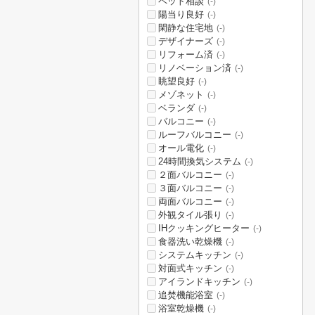
ペット相談
(-)
陽当り良好
(-)
閑静な住宅地
(-)
デザイナーズ
(-)
リフォーム済
(-)
リノベーション済
(-)
眺望良好
(-)
メゾネット
(-)
ベランダ
(-)
バルコニー
(-)
ルーフバルコニー
(-)
オール電化
(-)
24時間換気システム
(-)
２面バルコニー
(-)
３面バルコニー
(-)
両面バルコニー
(-)
外観タイル張り
(-)
IHクッキングヒーター
(-)
食器洗い乾燥機
(-)
システムキッチン
(-)
対面式キッチン
(-)
アイランドキッチン
(-)
追焚機能浴室
(-)
浴室乾燥機
(-)