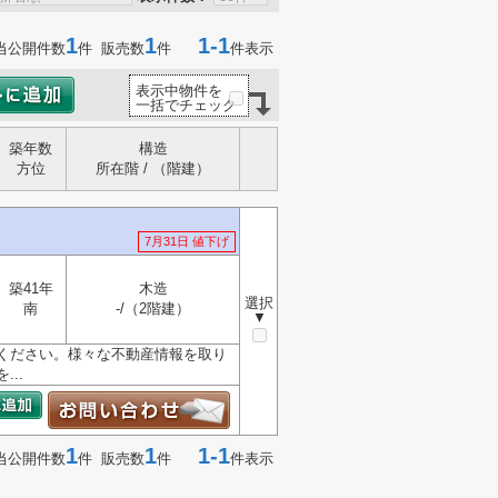
1
1
1-1
当公開件数
件 販売数
件
件表示
表示中物件を
一括でチェック
築年数
構造
方位
所在階 / （階建）
7月31日 値下げ
築41年
木造
選択
南
-/（2階建）
▼
ください。様々な不動産情報を取り
..
1
1
1-1
当公開件数
件 販売数
件
件表示