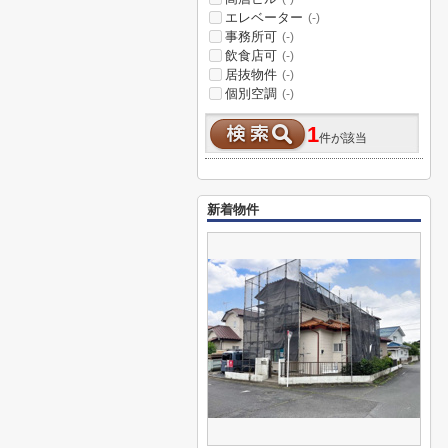
エレベーター
(-)
事務所可
(-)
飲食店可
(-)
居抜物件
(-)
個別空調
(-)
1
件が該当
新着物件