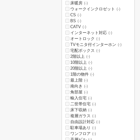
床暖房
(-)
ウォークインクロゼット
(-)
CS
(-)
BS
(-)
CATV
(-)
インターネット対応
(-)
オートロック
(-)
TVモニタ付インターホン
(-)
宅配ボックス
(-)
2階以上
(-)
10階以上
(-)
20階以上
(-)
1階の物件
(-)
最上階
(-)
南向き
(-)
角部屋
(-)
輸入住宅
(-)
二世帯住宅
(-)
床下収納
(-)
複層ガラス
(-)
自由設計対応
(-)
駐車場あり
(-)
ワンフロア
(-)
高層ビル
(-)