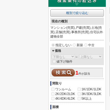
種別で絞り込む
現在の種別
マンション(売買),戸建(売買),土地(売
買),店舗(売買),事務所(売買),住宅以外
建物全部
指定しない
新築
中古
▼価格
～
値下げ物件
1
件が該当
間取り
ワンルーム
1K/1DK/1LDK
2K/2DK/2LDK
3K/3DK/3LDK
4K/4DK/4LDK
5K以上
面積