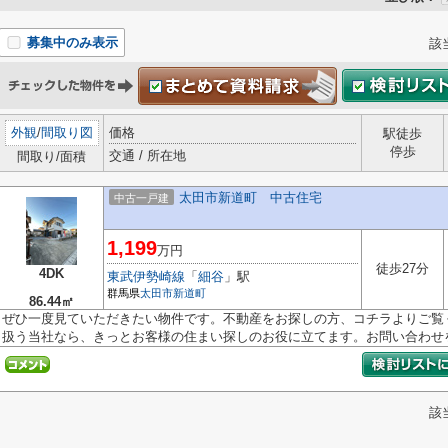
募集中のみ表示
該
外観
/
間取り図
価格
駅徒歩
停歩
交通 / 所在地
間取り/面積
太田市新道町 中古住宅
中古一戸建
1,199
万円
徒歩27分
4DK
東武伊勢崎線
「
細谷
」駅
群馬県
太田市
新道町
86.44㎡
ぜひ一度見ていただきたい物件です。不動産をお探しの方、コチラよりご覧
扱う当社なら、きっとお客様の住まい探しのお役に立てます。お問い合わせを.
該