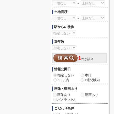
～
土地面積
～
駅からの徒歩
築年数
1
件が該当
情報公開日
指定しない
本日
3日以内
1週間以内
画像・動画あり
画像あり
動画あり
パノラマあり
こだわり条件