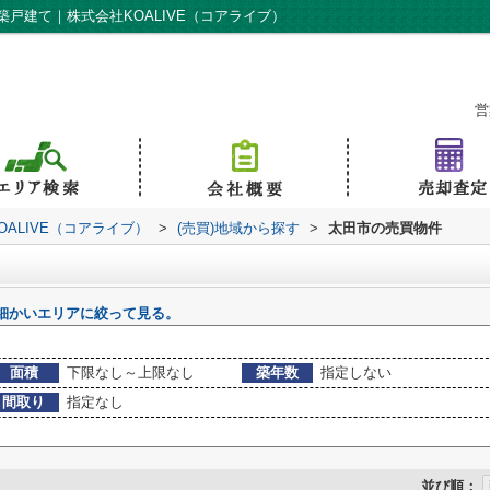
戸建て｜株式会社KOALIVE（コアライブ）
営
ALIVE（コアライブ）
>
(売買)地域から探す
>
太田市の売買物件
細かいエリアに絞って見る。
面積
下限なし～上限なし
築年数
指定しない
間取り
指定なし
並び順：