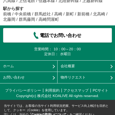
八高線
/
上信電鉄
/
信越本線
/
北陸新幹線
/
上越新幹線
駅から探す
前橋
/
中央前橋
/
群馬総社
/
高崎
/
新町
/
新前橋
/
北高崎
/
北藤岡
/
群馬藤岡
/
高崎問屋町
電話でお問い合わせ
営業時間：
10：00～20：00
定休日：
水曜日
ホーム
会社概要
お問い合わせ
物件リクエスト
プライバシーポリシー
利用規約
アクセスマップ
PCサイト
Copyright(c) 株式会社 KOALIVE All rights reserved.
当サイトでは、お客様の当サイト利用状況把握、サービス向上検討を目的と
して、クッキー（Cookie）を使用しています。
詳しくは、当社の
「Cookieの取扱いについて」
をご確認ください。