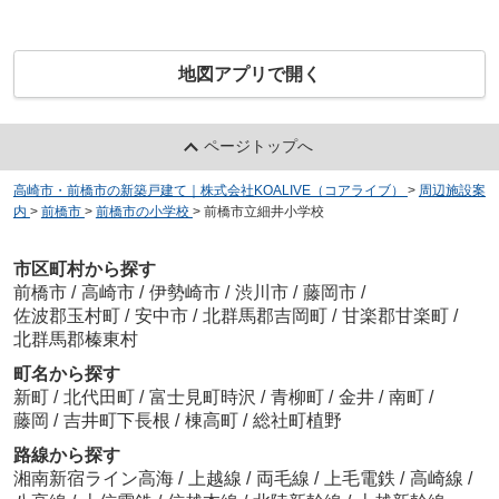
地図アプリで開く
ページトップへ
高崎市・前橋市の新築戸建て｜株式会社KOALIVE（コアライブ）
>
周辺施設案
内
>
前橋市
>
前橋市の小学校
>
前橋市立細井小学校
市区町村から探す
前橋市
/
高崎市
/
伊勢崎市
/
渋川市
/
藤岡市
/
佐波郡玉村町
/
安中市
/
北群馬郡吉岡町
/
甘楽郡甘楽町
/
北群馬郡榛東村
町名から探す
新町
/
北代田町
/
富士見町時沢
/
青柳町
/
金井
/
南町
/
藤岡
/
吉井町下長根
/
棟高町
/
総社町植野
路線から探す
湘南新宿ライン高海
/
上越線
/
両毛線
/
上毛電鉄
/
高崎線
/