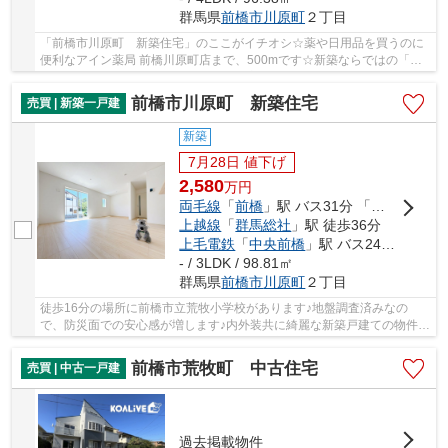
群馬県
前橋市
川原町
２丁目
「前橋市川原町 新築住宅」のここがイチオシ☆薬や日用品を買うのに
便利なアイン薬局 前橋川原町店まで、500mです☆新築ならではの「新
しさ」がとても魅力です☆70坪以上の広さを持つ物...
前橋市川原町 新築住宅
売買 | 新築一戸建
新築
7月28日 値下げ
2,580
万
円
両毛線
「
前橋
」駅 バス31分 「川原町北」 停歩8分
上越線
「
群馬総社
」駅 徒歩36分
上毛電鉄
「
中央前橋
」駅 バス24分 「川原町北」 停歩8分
- / 3LDK / 98.81㎡
群馬県
前橋市
川原町
２丁目
徒歩16分の場所に前橋市立荒牧小学校があります♪地盤調査済みなの
で、防災面での安心感が増します♪内外装共に綺麗な新築戸建ての物件は
いかがでしょうか♪こだわりの設備が整った新築物...
前橋市荒牧町 中古住宅
売買 | 中古一戸建
過去掲載物件