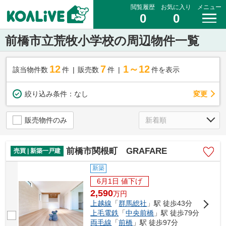
閲覧履歴
お気に入り
メニュー
0
0
前橋市立荒牧小学校の周辺物件一覧
12
7
1～12
該当物件数
件
販売数
件
件を表示
変更
絞り込み条件：
なし
販売物件のみ
前橋市関根町 GRAFARE
売買 | 新築一戸建
新築
6月1日 値下げ
2,590
万
円
上越線
「
群馬総社
」駅 徒歩43分
上毛電鉄
「
中央前橋
」駅 徒歩79分
両毛線
「
前橋
」駅 徒歩97分