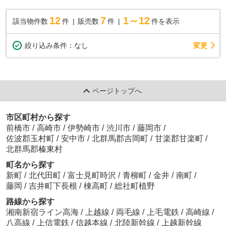
12
7
1～12
該当物件数
件
販売数
件
件を表示
変更
絞り込み条件：
なし
ページトップへ
市区町村から探す
前橋市
/
高崎市
/
伊勢崎市
/
渋川市
/
藤岡市
/
佐波郡玉村町
/
安中市
/
北群馬郡吉岡町
/
甘楽郡甘楽町
/
北群馬郡榛東村
町名から探す
新町
/
北代田町
/
富士見町時沢
/
青柳町
/
金井
/
南町
/
藤岡
/
吉井町下長根
/
棟高町
/
総社町植野
路線から探す
湘南新宿ライン高海
/
上越線
/
両毛線
/
上毛電鉄
/
高崎線
/
八高線
/
上信電鉄
/
信越本線
/
北陸新幹線
/
上越新幹線