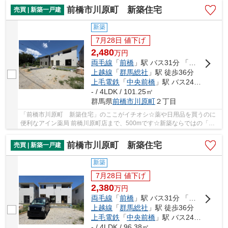
前橋市川原町 新築住宅
売買 | 新築一戸建
新築
7月28日 値下げ
2,480
万
円
両毛線
「
前橋
」駅 バス31分 「川原町北」 停歩8分
上越線
「
群馬総社
」駅 徒歩36分
上毛電鉄
「
中央前橋
」駅 バス24分 「川原町北」 停歩8分
- / 4LDK / 101.25㎡
群馬県
前橋市
川原町
２丁目
「前橋市川原町 新築住宅」のここがイチオシ☆薬や日用品を買うのに
便利なアイン薬局 前橋川原町店まで、500mです☆新築ならではの「新
しさ」がとても魅力です☆70坪以上の広さを持つ物...
前橋市川原町 新築住宅
売買 | 新築一戸建
新築
7月28日 値下げ
2,380
万
円
両毛線
「
前橋
」駅 バス31分 「川原町北」 停歩8分
上越線
「
群馬総社
」駅 徒歩36分
上毛電鉄
「
中央前橋
」駅 バス24分 「川原町北」 停歩8分
- / 4LDK / 96.38㎡