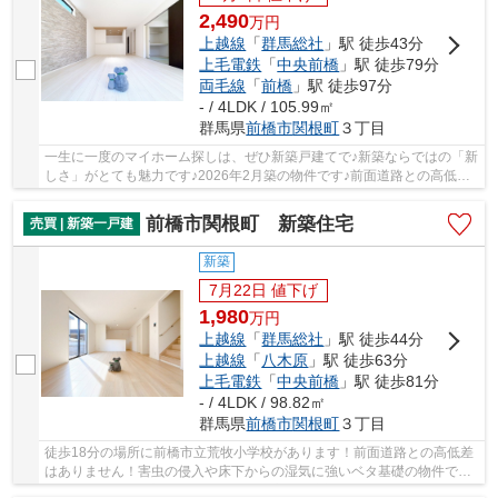
2,490
万
円
上越線
「
群馬総社
」駅 徒歩43分
上毛電鉄
「
中央前橋
」駅 徒歩79分
両毛線
「
前橋
」駅 徒歩97分
- / 4LDK / 105.99㎡
群馬県
前橋市
関根町
３丁目
一生に一度のマイホーム探しは、ぜひ新築戸建てで♪新築ならではの「新
しさ」がとても魅力です♪2026年2月築の物件です♪前面道路との高低差
が無いためフラットで敷地が使いやすいです♪一...
前橋市関根町 新築住宅
売買 | 新築一戸建
新築
7月22日 値下げ
1,980
万
円
上越線
「
群馬総社
」駅 徒歩44分
上越線
「
八木原
」駅 徒歩63分
上毛電鉄
「
中央前橋
」駅 徒歩81分
- / 4LDK / 98.82㎡
群馬県
前橋市
関根町
３丁目
徒歩18分の場所に前橋市立荒牧小学校があります！前面道路との高低差
はありません！害虫の侵入や床下からの湿気に強いベタ基礎の物件で
す！省エネルギー対策により断熱性も高く、空調...