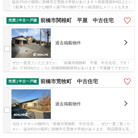
徒歩15分の場所に前橋市立荒牧小学校があります☆前面道路6m以上とい
う駐車もラクラクな物件☆築7年の物件です☆経済的なメリットも大き
い、中古の戸建て物件☆不動産をお探しの方はいませ...
前橋市関根町 平屋 中古住宅
売買 | 中古一戸建
過去掲載物件
ぜひ一度見ていただきたい、「前橋市関根町 平屋 中古住宅」です！
歩いて453mのところに前橋関根郵便局があります！平屋建てですので、
簡潔ながらも味わいのある外観が特徴です！前...
前橋市荒牧町 中古住宅
売買 | 中古一戸建
過去掲載物件
当社イチオシの物件の「前橋市荒牧町 中古住宅」。ぜひ一度ご覧くだ
さい。徒歩6分の場所に前橋市立荒牧小学校があります。周辺環境も充実
している中古の戸建て物件です。広々とした平...