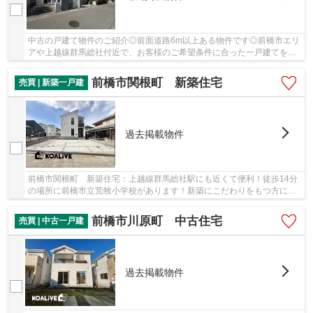
中古の戸建て物件のご紹介◎前面道路6m以上ある物件です◎前橋市エリ
アや上越線群馬総社付近で、お客様のご希望条件に合った一戸建てをご
紹介します◎まずはお問い合わせください(*^^*)
前橋市関根町 新築住宅
売買 | 新築一戸建
過去掲載物件
前橋市関根町 新築住宅：上越線群馬総社駅にも近くて便利！徒歩14分
の場所に前橋市立荒牧小学校があります！新築にこだわりをもつ方に
は、こちらの新築物件はいかがでしょうか！前面...
前橋市川原町 中古住宅
売買 | 中古一戸建
過去掲載物件