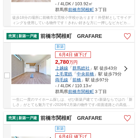
- / 4LDK / 103.92㎡
群馬県
前橋市
関根町
３丁目
徒歩18分の場所に前橋市立荒牧小学校があります！外壁材としてサイデ
ィングを使用している物件です！きれい好きな方に一押しなピカピカの
新築物件です！前面道路6m以上は確保している...
前橋市関根町 GRAFARE
売買 | 新築一戸建
新築
6月4日 値下げ
2,780
万
円
上越線
「
群馬総社
」駅 徒歩43分
上毛電鉄
「
中央前橋
」駅 徒歩79分
両毛線
「
前橋
」駅 徒歩97分
- / 4LDK / 110.13㎡
群馬県
前橋市
関根町
３丁目
一生に一度のマイホーム探しは、ぜひ新築戸建てで♪新築ならではの「新
しさ」がとても魅力です♪2026年2月築の物件です♪前面道路との高低差
が無いためフラットで敷地が使いやすいです♪一...
前橋市関根町 GRAFARE
売買 | 新築一戸建
新築
6月4日 値下げ