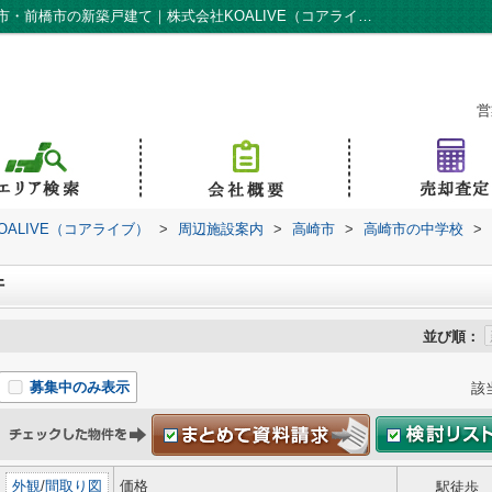
高崎市立佐野中学校周辺の物件一覧｜高崎市・前橋市の新築戸建て｜株式会社KOALIVE（コアライブ）
営
ALIVE（コアライブ）
>
周辺施設案内
>
高崎市
>
高崎市の中学校
>
件
並び順：
募集中のみ表示
該
外観
/
間取り図
価格
駅徒歩