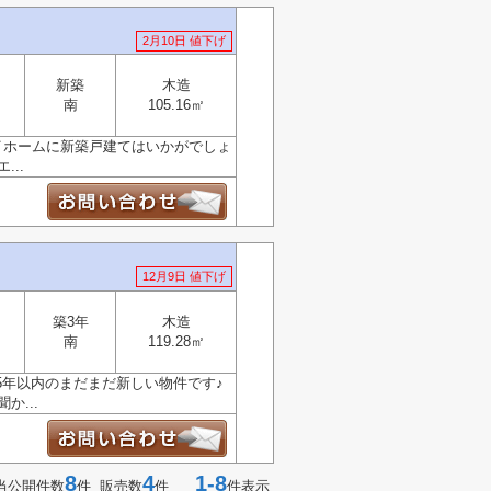
2月10日 値下げ
新築
木造
南
105.16㎡
イホームに新築戸建てはいかがでしょ
..
12月9日 値下げ
築3年
木造
南
119.28㎡
5年以内のまだまだ新しい物件です♪
...
8
4
1-8
当公開件数
件 販売数
件
件表示