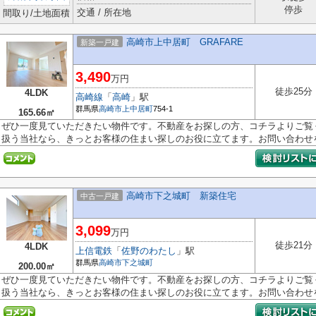
停歩
交通 / 所在地
間取り/土地面積
高崎市上中居町 GRAFARE
新築一戸建
3,490
万円
徒歩25分
4LDK
高崎線
「
高崎
」駅
群馬県
高崎市
上中居町
754-1
165.66㎡
ぜひ一度見ていただきたい物件です。不動産をお探しの方、コチラよりご覧
扱う当社なら、きっとお客様の住まい探しのお役に立てます。お問い合わせを.
高崎市下之城町 新築住宅
中古一戸建
3,099
万円
徒歩21分
4LDK
上信電鉄
「
佐野のわたし
」駅
群馬県
高崎市
下之城町
200.00㎡
ぜひ一度見ていただきたい物件です。不動産をお探しの方、コチラよりご覧
扱う当社なら、きっとお客様の住まい探しのお役に立てます。お問い合わせを.