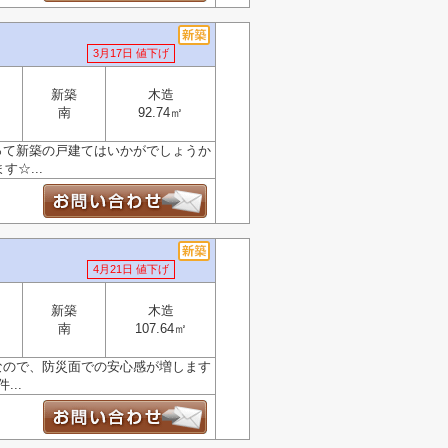
3月17日 値下げ
新築
木造
南
92.74㎡
って新築の戸建てはいかがでしょうか
☆...
4月21日 値下げ
新築
木造
南
107.64㎡
なので、防災面での安心感が増します
..