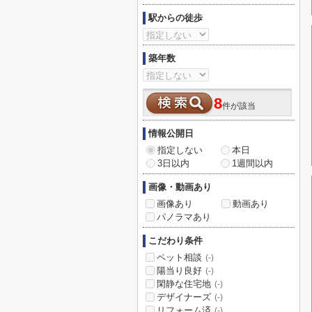
駅からの徒歩
築年数
8
件が該当
情報公開日
指定しない
本日
3日以内
1週間以内
画像・動画あり
画像あり
動画あり
パノラマあり
こだわり条件
ペット相談
(-)
陽当り良好
(-)
閑静な住宅地
(-)
デザイナーズ
(-)
リフォーム済
(-)