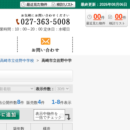
最終更新：2026年08月06日
00
00
件
件
最近見た物件
検討リスト
業時間：10：00～20：00
定休日：水曜日
高崎市立佐野中学校
>
高崎市立佐野中学
表示件数：
8
4
1-8
当公開件数
件 販売数
件
件表示
表示中物件を
一括でチェック
築年数
構造