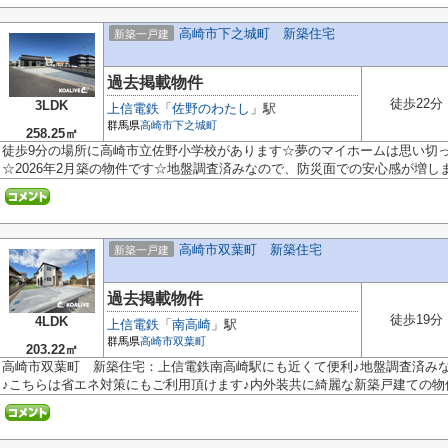
高崎市下之城町 新築住宅
新築一戸建
過去掲載物件
徒歩22分
3LDK
上信電鉄
「
佐野のわたし
」駅
群馬県
高崎市
下之城町
258.25㎡
徒歩9分の場所に高崎市立佐野小学校があります☆夢のマイホームは思い切
☆2026年2月築の物件です☆地盤調査済みなので、防災面での安心感が増します
高崎市双葉町 新築住宅
新築一戸建
過去掲載物件
徒歩19分
4LDK
上信電鉄
「
南高崎
」駅
群馬県
高崎市
双葉町
203.22㎡
高崎市双葉町 新築住宅：上信電鉄南高崎駅にも近くて便利♪地盤調査済み
♪こちらは省エネ対策にもご利用頂けます♪内外装共に綺麗な新築戸建ての物件.