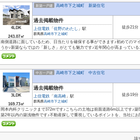
高崎市下之城町 新築住宅
新築一戸建
過去掲載物件
徒歩21分
4LDK
上信電鉄
「
佐野のわたし
」駅
群馬県
高崎市
下之城町
243.07㎡
南側道路に面しているため、日当たりを確保する事ができます♪初めてのマ
うか♪新築ならではの「新しさ」がとても魅力です♪近年関心が高まっているエ.
高崎市下之城町 中古住宅
中古一戸建
過去掲載物件
徒歩19分
3LDK
上信電鉄
「
南高崎
」駅
群馬県
高崎市
下之城町
169.73㎡
岡本内科クリニックまで372mです♪こちらの土地は前面道路6m以上です♪築
築2年以内の築浅物件です♪不動産探しで重視しているポイントを、当社にお聞か
該