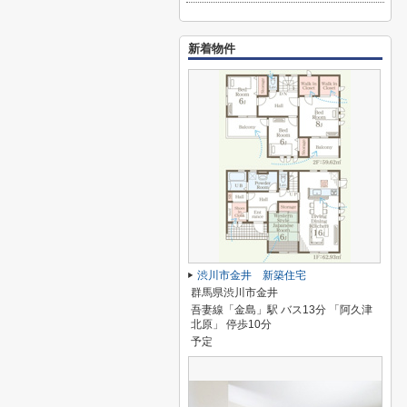
新着物件
渋川市金井 新築住宅
群馬県渋川市金井
吾妻線「金島」駅 バス13分 「阿久津
北原」 停歩10分
予定