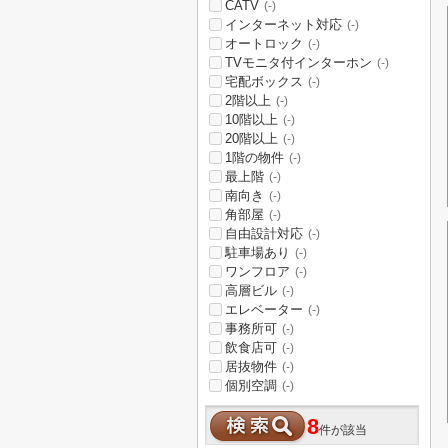
CATV
(-)
インターネット対応
(-)
オートロック
(-)
TVモニタ付インターホン
(-)
宅配ボックス
(-)
2階以上
(-)
10階以上
(-)
20階以上
(-)
1階の物件
(-)
最上階
(-)
南向き
(-)
角部屋
(-)
自由設計対応
(-)
駐車場あり
(-)
ワンフロア
(-)
高層ビル
(-)
エレベーター
(-)
事務所可
(-)
飲食店可
(-)
居抜物件
(-)
個別空調
(-)
8
件が該当