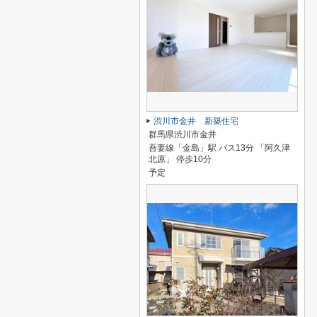
渋川市金井 新築住宅
群馬県渋川市金井
吾妻線「金島」駅 バス13分 「阿久津
北原」 停歩10分
予定