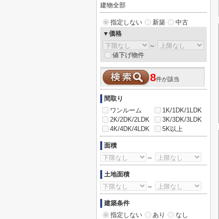
建物全部
指定しない
新築
中古
▼価格
～
値下げ物件
8
件が該当
間取り
ワンルーム
1K/1DK/1LDK
2K/2DK/2LDK
3K/3DK/3LDK
4K/4DK/4LDK
5K以上
面積
～
土地面積
～
建築条件
指定しない
あり
なし