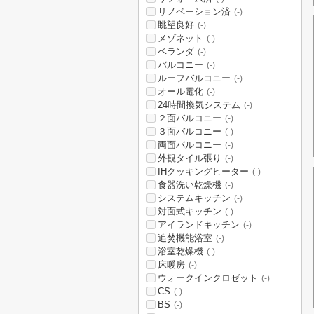
リノベーション済
(-)
眺望良好
(-)
メゾネット
(-)
ベランダ
(-)
バルコニー
(-)
ルーフバルコニー
(-)
オール電化
(-)
24時間換気システム
(-)
２面バルコニー
(-)
３面バルコニー
(-)
両面バルコニー
(-)
外観タイル張り
(-)
IHクッキングヒーター
(-)
食器洗い乾燥機
(-)
システムキッチン
(-)
対面式キッチン
(-)
アイランドキッチン
(-)
追焚機能浴室
(-)
浴室乾燥機
(-)
床暖房
(-)
ウォークインクロゼット
(-)
CS
(-)
BS
(-)