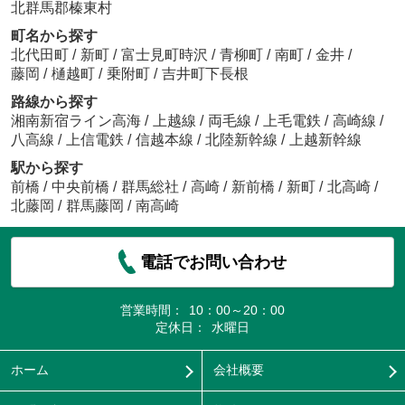
北群馬郡榛東村
町名から探す
北代田町
/
新町
/
富士見町時沢
/
青柳町
/
南町
/
金井
/
藤岡
/
樋越町
/
乗附町
/
吉井町下長根
路線から探す
湘南新宿ライン高海
/
上越線
/
両毛線
/
上毛電鉄
/
高崎線
/
八高線
/
上信電鉄
/
信越本線
/
北陸新幹線
/
上越新幹線
駅から探す
前橋
/
中央前橋
/
群馬総社
/
高崎
/
新前橋
/
新町
/
北高崎
/
北藤岡
/
群馬藤岡
/
南高崎
電話でお問い合わせ
営業時間：
10：00～20：00
定休日：
水曜日
ホーム
会社概要