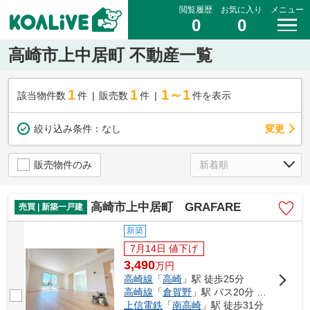
閲覧履歴
お気に入り
メニュー
0
0
高崎市上中居町 不動産一覧
1
1
1～1
該当物件数
件
販売数
件
件を表示
変更
絞り込み条件：
なし
販売物件のみ
高崎市上中居町 GRAFARE
売買 | 新築一戸建
新築
7月14日 値下げ
3,490
万
円
高崎線
「
高崎
」駅 徒歩25分
高崎線
「
倉賀野
」駅 バス20分 「上中居町東」 停歩4分
上信電鉄
「
南高崎
」駅 徒歩31分