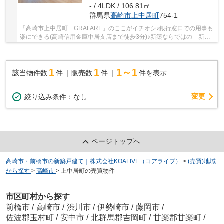
- / 4LDK / 106.81㎡
群馬県
高崎市
上中居町
754-1
「高崎市上中居町 GRAFARE」のここがイチオシ♪銀行窓口での用事も
楽にできる(高崎信用金庫中居支店まで徒歩3分)♪新築ならではの「新し
さ」がとても魅力です♪地盤調査済みなので、防災...
1
1
1～1
該当物件数
件
販売数
件
件を表示
変更
絞り込み条件：
なし
ページトップへ
高崎市・前橋市の新築戸建て｜株式会社KOALIVE（コアライブ）
>
(売買)地域
から探す
>
高崎市
>
上中居町の売買物件
市区町村から探す
前橋市
/
高崎市
/
渋川市
/
伊勢崎市
/
藤岡市
/
佐波郡玉村町
/
安中市
/
北群馬郡吉岡町
/
甘楽郡甘楽町
/