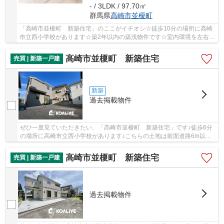
- / 3LDK / 97.70㎡
群馬県
高崎市
並榎町
「高崎市並榎町 新築住宅」のここがイチオシ☆徒歩10分の場所に高崎
市立西小学校があります☆築2年以内の築浅物件です☆室内環境を左右す
る基礎も、ベタ基礎となっているので安心です☆高...
高崎市並榎町 新築住宅
売買 | 新築一戸建
新築
過去掲載物件
ぜひ一度見ていただきたい、「高崎市並榎町 新築住宅」です♪徒歩6分
の場所に高崎市立西小学校があります♪こちらの土地は前面道路6m以上
です♪近年関心が高まっているエコを意識した省...
高崎市並榎町 新築住宅
売買 | 新築一戸建
過去掲載物件