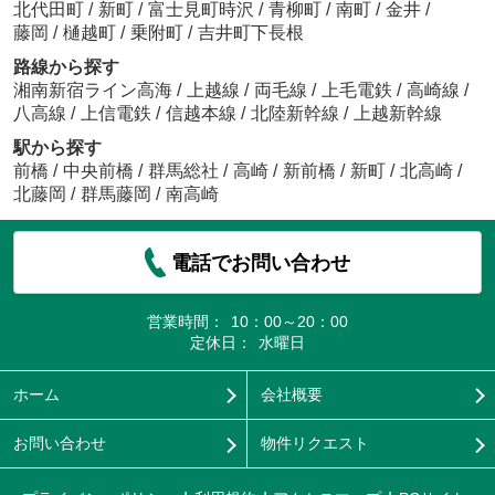
北代田町
/
新町
/
富士見町時沢
/
青柳町
/
南町
/
金井
/
藤岡
/
樋越町
/
乗附町
/
吉井町下長根
路線から探す
湘南新宿ライン高海
/
上越線
/
両毛線
/
上毛電鉄
/
高崎線
/
八高線
/
上信電鉄
/
信越本線
/
北陸新幹線
/
上越新幹線
駅から探す
前橋
/
中央前橋
/
群馬総社
/
高崎
/
新前橋
/
新町
/
北高崎
/
北藤岡
/
群馬藤岡
/
南高崎
電話でお問い合わせ
営業時間：
10：00～20：00
定休日：
水曜日
ホーム
会社概要
お問い合わせ
物件リクエスト