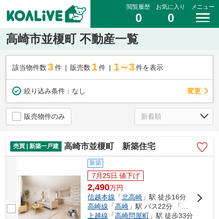
閲覧履歴
お気に入り
メニュー
0
0
高崎市並榎町 不動産一覧
3
1
1～3
該当物件数
件
販売数
件
件を表示
変更
絞り込み条件：
なし
販売物件のみ
高崎市並榎町 新築住宅
売買 | 新築一戸建
新築
7月25日 値下げ
2,490
万
円
信越本線
「
北高崎
」駅 徒歩16分
高崎線
「
高崎
」駅 バス22分 「続橋」 停歩11分
上越線
「
高崎問屋町
」駅 徒歩33分