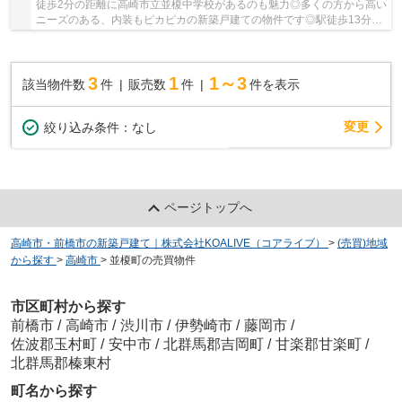
徒歩2分の距離に高崎市立並榎中学校があるのも魅力◎多くの方から高い
ニーズのある、内装もピカピカの新築戸建ての物件です◎駅徒歩13分の
場所にある物件です◎地盤が弱いと大惨事になり...
3
1
1～3
該当物件数
件
販売数
件
件を表示
変更
絞り込み条件：
なし
ページトップへ
高崎市・前橋市の新築戸建て｜株式会社KOALIVE（コアライブ）
>
(売買)地域
から探す
>
高崎市
>
並榎町の売買物件
市区町村から探す
前橋市
/
高崎市
/
渋川市
/
伊勢崎市
/
藤岡市
/
佐波郡玉村町
/
安中市
/
北群馬郡吉岡町
/
甘楽郡甘楽町
/
北群馬郡榛東村
町名から探す