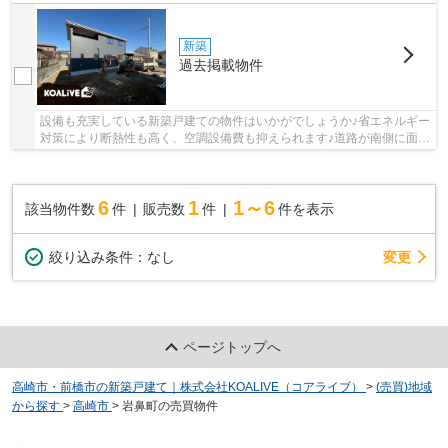
新築
過去掲載物件
設備も充実している新築戸建ての物件はいかがでしょうか♪省エネルギー
対策により断熱性も高く、空調設備費も抑えられます♪道路が南側に面し
ているので、とてもニーズが高いです♪外壁材...
6
1
1～6
該当物件数
件
販売数
件
件を表示
変更
絞り込み条件：
なし
ページトップへ
高崎市・前橋市の新築戸建て｜株式会社KOALIVE（コアライブ）
>
(売買)地域
から探す
>
高崎市
>
岩鼻町の売買物件