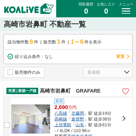
閲覧履歴
お気に入り
メニュー
0
0
高崎市岩鼻町 不動産一覧
6
1
1～6
該当物件数
件
販売数
件
件を表示
変更
絞り込み条件：
なし
販売物件のみ
高崎市岩鼻町 GRAFARE
売買 | 新築一戸建
新築
2,690
万
円
八高線
「
北藤岡
」駅 徒歩19分
高崎線
「
倉賀野
」駅 徒歩38分
上信電鉄
「
山名
」駅 徒歩61分
- / 4LDK / 110.96㎡