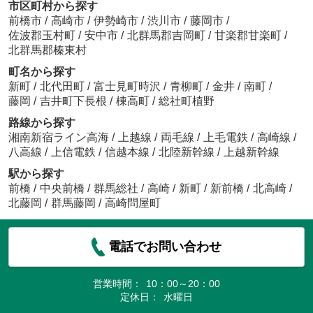
市区町村から探す
前橋市
/
高崎市
/
伊勢崎市
/
渋川市
/
藤岡市
/
佐波郡玉村町
/
安中市
/
北群馬郡吉岡町
/
甘楽郡甘楽町
/
北群馬郡榛東村
町名から探す
新町
/
北代田町
/
富士見町時沢
/
青柳町
/
金井
/
南町
/
藤岡
/
吉井町下長根
/
棟高町
/
総社町植野
路線から探す
湘南新宿ライン高海
/
上越線
/
両毛線
/
上毛電鉄
/
高崎線
/
八高線
/
上信電鉄
/
信越本線
/
北陸新幹線
/
上越新幹線
駅から探す
前橋
/
中央前橋
/
群馬総社
/
高崎
/
新町
/
新前橋
/
北高崎
/
北藤岡
/
群馬藤岡
/
高崎問屋町
電話でお問い合わせ
営業時間：
10：00～20：00
定休日：
水曜日