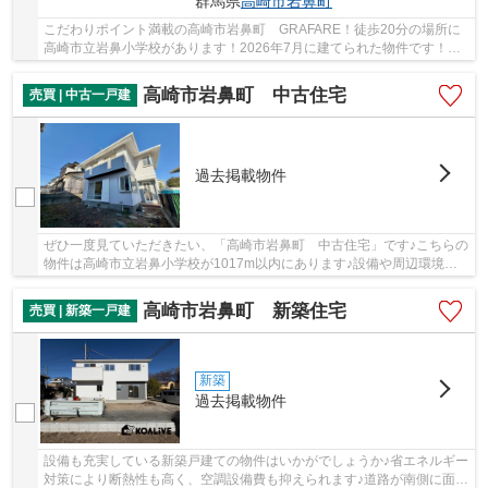
群馬県
高崎市
岩鼻町
こだわりポイント満載の高崎市岩鼻町 GRAFARE！徒歩20分の場所に
高崎市立岩鼻小学校があります！2026年7月に建てられた物件です！き
れい好きな方に一押しなピカピカの新築物件です！...
高崎市岩鼻町 中古住宅
売買 | 中古一戸建
過去掲載物件
ぜひ一度見ていただきたい、「高崎市岩鼻町 中古住宅」です♪こちらの
物件は高崎市立岩鼻小学校が1017m以内にあります♪設備や周辺環境が
整っている中古戸建てはいかがでしょうか♪充実...
高崎市岩鼻町 新築住宅
売買 | 新築一戸建
新築
過去掲載物件
設備も充実している新築戸建ての物件はいかがでしょうか♪省エネルギー
対策により断熱性も高く、空調設備費も抑えられます♪道路が南側に面し