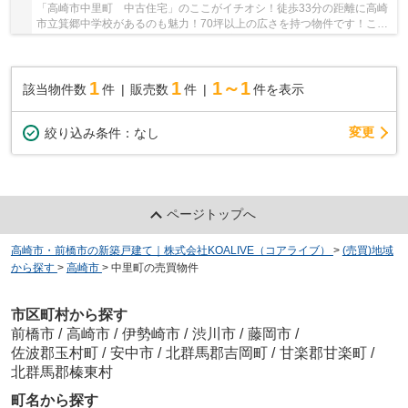
「高崎市中里町 中古住宅」のここがイチオシ！徒歩33分の距離に高崎
市立箕郷中学校があるのも魅力！70坪以上の広さを持つ物件です！こち
らの土地は前面道路6m以上です！不動産につい...
1
1
1～1
該当物件数
件
販売数
件
件を表示
変更
絞り込み条件：
なし
ページトップへ
高崎市・前橋市の新築戸建て｜株式会社KOALIVE（コアライブ）
>
(売買)地域
から探す
>
高崎市
>
中里町の売買物件
市区町村から探す
前橋市
/
高崎市
/
伊勢崎市
/
渋川市
/
藤岡市
/
佐波郡玉村町
/
安中市
/
北群馬郡吉岡町
/
甘楽郡甘楽町
/
北群馬郡榛東村
町名から探す