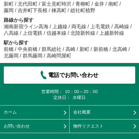
新町
/
北代田町
/
富士見町時沢
/
青柳町
/
金井
/
南町
/
藤岡
/
吉井町下長根
/
棟高町
/
総社町植野
路線から探す
湘南新宿ライン高海
/
上越線
/
両毛線
/
上毛電鉄
/
高崎線
/
八高線
/
上信電鉄
/
信越本線
/
北陸新幹線
/
上越新幹線
駅から探す
前橋
/
中央前橋
/
群馬総社
/
高崎
/
新町
/
新前橋
/
北高崎
/
北藤岡
/
群馬藤岡
/
高崎問屋町
電話でお問い合わせ
営業時間：
10：00～20：00
定休日：
水曜日
ホーム
会社概要
お問い合わせ
物件リクエスト