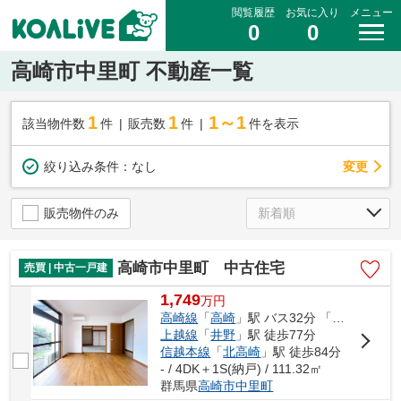
閲覧履歴
お気に入り
メニュー
0
0
高崎市中里町 不動産一覧
1
1
1～1
該当物件数
件
販売数
件
件を表示
変更
絞り込み条件：
なし
販売物件のみ
高崎市中里町 中古住宅
売買 | 中古一戸建
1,749
万
円
高崎線
「
高崎
」駅 バス32分 「中里（高崎市）」 停歩2分
上越線
「
井野
」駅 徒歩77分
信越本線
「
北高崎
」駅 徒歩84分
- / 4DK＋1S(納戸) / 111.32㎡
群馬県
高崎市
中里町