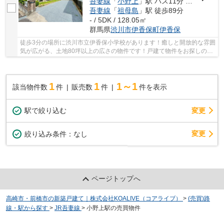
吾妻線
「
小野上
」駅 バス11分 「湯中子」 停歩18分
吾妻線
「
祖母島
」駅 徒歩89分
- / 5DK / 128.05㎡
群馬県
渋川市
伊香保町伊香保
徒歩3分の場所に渋川市立伊香保小学校があります！癒しと開放的な雰囲
気が広がる、土地80坪以上の広さの物件です！戸建て物件をお探しの方
は、便利な価格からなる中古物件はいかがでし...
1
1
1～1
該当物件数
件
販売数
件
件を表示
駅で絞り込む
変更
変更
絞り込み条件：
なし
ページトップへ
高崎市・前橋市の新築戸建て｜株式会社KOALIVE（コアライブ）
>
(売買)路
線・駅から探す
>
JR吾妻線
>
小野上駅の売買物件