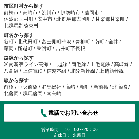
市区町村から探す
前橋市
/
高崎市
/
渋川市
/
伊勢崎市
/
藤岡市
/
佐波郡玉村町
/
安中市
/
北群馬郡吉岡町
/
甘楽郡甘楽町
/
北群馬郡榛東村
町名から探す
新町
/
北代田町
/
富士見町時沢
/
青柳町
/
南町
/
金井
/
藤岡
/
樋越町
/
乗附町
/
吉井町下長根
路線から探す
湘南新宿ライン高海
/
上越線
/
両毛線
/
上毛電鉄
/
高崎線
/
八高線
/
上信電鉄
/
信越本線
/
北陸新幹線
/
上越新幹線
駅から探す
前橋
/
中央前橋
/
群馬総社
/
高崎
/
新町
/
新前橋
/
北高崎
/
北藤岡
/
群馬藤岡
/
南高崎
電話でお問い合わせ
営業時間：
10：00～20：00
定休日：
水曜日