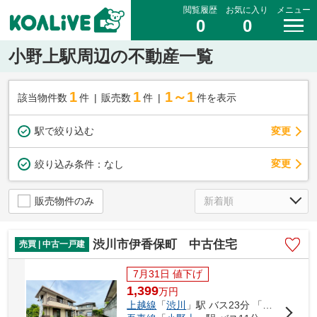
閲覧履歴
お気に入り
メニュー
0
0
小野上駅周辺の不動産一覧
1
1
1～1
該当物件数
件
販売数
件
件を表示
駅で絞り込む
変更
変更
絞り込み条件：
なし
販売物件のみ
渋川市伊香保町 中古住宅
売買 | 中古一戸建
7月31日 値下げ
1,399
万
円
上越線
「
渋川
」駅 バス23分 「見晴下（渋川市）」 停歩9分