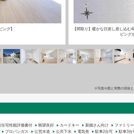
ビング】
【間取り】暖かな日差し差し込む4L
ビング
※写真や図と実際の現状と
設住宅性能評価書付
眺望良好
カードキー
新婚さん向け
ファミリー
プロパンガス
公営水道
公共下水
電気有
駐車2台可
駐車3台