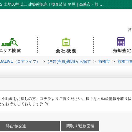
前橋市青柳町 新築住宅｜テレワークルーム 土地80坪以上 建築確認完了検査済証 平屋｜高崎市・前橋市の新築戸建て｜株式会社KOALIVE（コアライブ）
営
ALIVE（コアライブ）
>
(戸建(売買))地域から探す
>
前橋市
>
前橋市
。不動産をお探しの方、コチラよりご覧ください。様々な不動産情報を取り扱
お待ちしております(^_^)
所在地/交通
間取り/建物面積