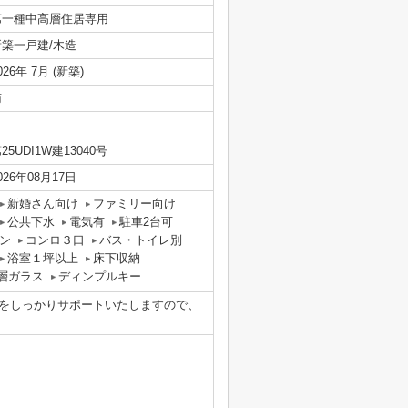
第一種中高層住居専用
新築一戸建/木造
026年 7月 (新築)
南
25UDI1W建13040号
026年08月17日
新婚さん向け
ファミリー向け
公共下水
電気有
駐車2台可
ン
コンロ３口
バス・トイレ別
浴室１坪以上
床下収納
層ガラス
ディンプルキー
をしっかりサポートいたしますので、