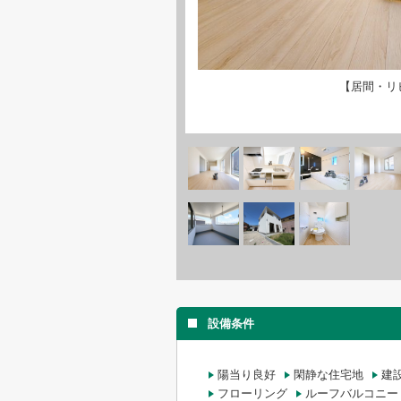
【居間・リ
設備条件
陽当り良好
閑静な住宅地
建
フローリング
ルーフバルコニー