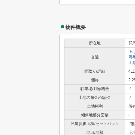
物件概要
所在地
群
上
交通
両
上
間取り/詳細
4LD
価格
2,
駐車場/月額料金
-/-
土地の敷金/保証金
-/-
土地権利
所
傾斜地部分面積
-
私道負担面積/セットバック
-/無
地目/地勢
宅