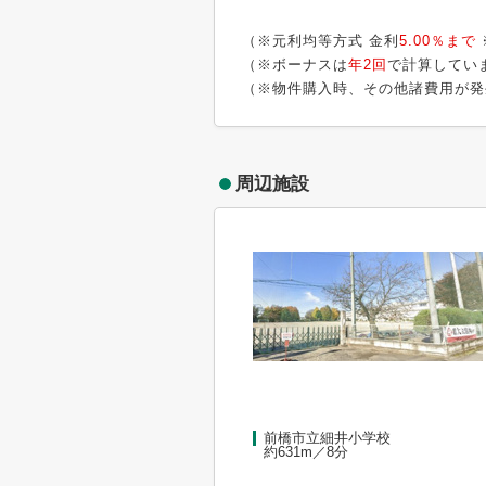
（※元利均等方式 金利
5.00％まで
（※ボーナスは
年2回
で計算してい
（※物件購入時、その他諸費用が発
周辺施設
前橋市立細井小学校
約631m／8分