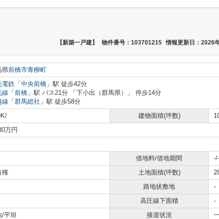
【新築一戸建】
物件番号：103701215
情報更新日：2026年
馬県
前橋市
青柳町
毛電鉄
「
中央前橋
」駅 徒歩42分
毛線
「
前橋
」駅 バス21分 「下小出（群馬県）」 停歩14分
越線
「
群馬総社
」駅 徒歩58分
K/
建物面積(坪数)
1
280万円
借地料/借地期間
-/
有権
土地面積(坪数)
2
路地状敷地
-
高圧線下面積
-
地/平坦
接道状況
一