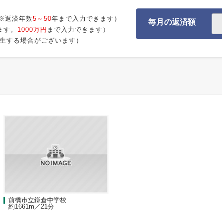
※返済年数
5～50
年まで入力できます）
毎月の返済額
ます。
1000万円
まで入力できます）
生する場合がございます）
前橋市立鎌倉中学校
約1661m／21分