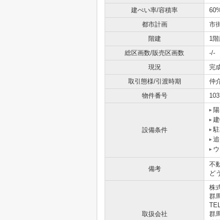
建ぺい率/容積率
60
都市計画
市
階建
1階
総区画数/販売区画数
-/-
現況
完
取引態様/引渡時期
仲
物件番号
103
陽
建
駐
設備条件
追
ウ
不
備考
どう
株式
群馬
TEL
取扱会社
群馬