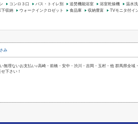
ン
コンロ３口
バス・トイレ別
追焚機能浴室
浴室乾燥機
温水洗
床下収納
ウォークインクロゼット
食品庫
収納豊富
TVモニタ付イ
さみ
い無理ないお支払い♪高崎・前橋・安中・渋川・吉岡・玉村・他 群馬県全域
お任せ下さい！