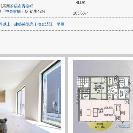
4LDK
群馬県
前橋市
青柳町
鉄
「
中央前橋
」駅 徒歩42分
103.68㎡
0坪以上
建築確認完了検査済証
平屋