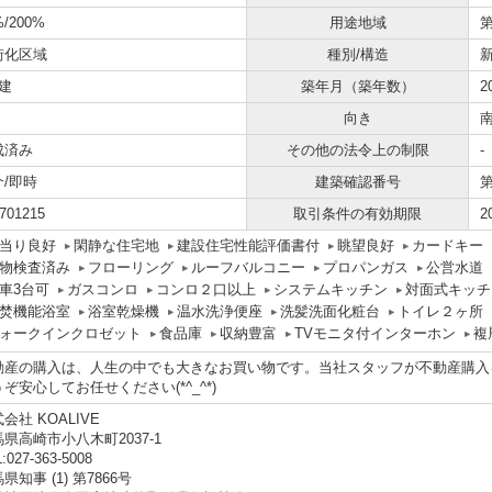
%/200%
用途地域
街化区域
種別/構造
建
築年月（築年数）
2
向き
成済み
その他の法令上の制限
-
介/即時
建築確認番号
第
701215
取引条件の有効期限
2
当り良好
閑静な住宅地
建設住宅性能評価書付
眺望良好
カードキー
物検査済み
フローリング
ルーフバルコニー
プロパンガス
公営水道
車3台可
ガスコンロ
コンロ２口以上
システムキッチン
対面式キッチ
焚機能浴室
浴室乾燥機
温水洗浄便座
洗髪洗面化粧台
トイレ２ヶ所
ォークインクロゼット
食品庫
収納豊富
TVモニタ付インターホン
複
動産の購入は、人生の中でも大きなお買い物です。当社スタッフが不動産購入
ぞ安心してお任せください(*^_^*)
会社 KOALIVE
県高崎市小八木町2037-1
:027-363-5008
県知事 (1) 第7866号