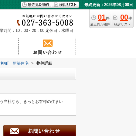
最終更新：2026年08月08日
01
00
件
件
最近見た物件
検討リスト
業時間：10：00～20：00
定休日：水曜日
青柳町 新築住宅
>
物件詳細
う当社なら、きっとお客様の住まい