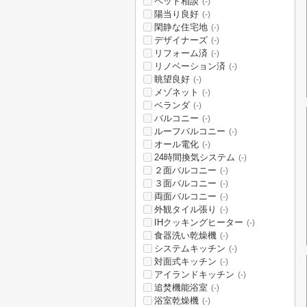
ペット相談
(-)
陽当り良好
(-)
閑静な住宅地
(-)
デザイナーズ
(-)
リフォーム済
(-)
リノベーション済
(-)
眺望良好
(-)
メゾネット
(-)
ベランダ
(-)
バルコニー
(-)
ルーフバルコニー
(-)
オール電化
(-)
24時間換気システム
(-)
２面バルコニー
(-)
３面バルコニー
(-)
両面バルコニー
(-)
外観タイル張り
(-)
IHクッキングヒーター
(-)
食器洗い乾燥機
(-)
システムキッチン
(-)
対面式キッチン
(-)
アイランドキッチン
(-)
追焚機能浴室
(-)
浴室乾燥機
(-)