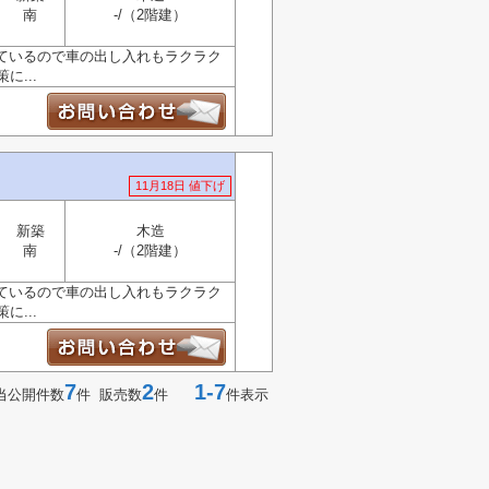
南
-/（2階建）
ているので車の出し入れもラクラク
...
11月18日 値下げ
新築
木造
南
-/（2階建）
ているので車の出し入れもラクラク
...
7
2
1-7
当公開件数
件 販売数
件
件表示