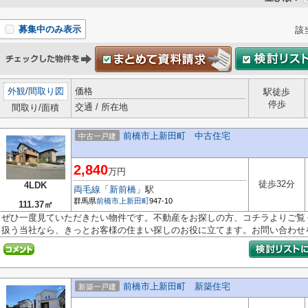
募集中のみ表示
該
外観
/
間取り図
価格
駅徒歩
停歩
交通 / 所在地
間取り/面積
前橋市上新田町 中古住宅
中古一戸建
2,840
万円
徒歩32分
4LDK
両毛線
「
新前橋
」駅
群馬県
前橋市
上新田町
947-10
111.37㎡
ぜひ一度見ていただきたい物件です。不動産をお探しの方、コチラよりご覧
扱う当社なら、きっとお客様の住まい探しのお役に立てます。お問い合わせを.
前橋市上新田町 新築住宅
新築一戸建