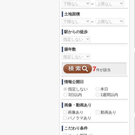
～
土地面積
～
駅からの徒歩
築年数
7
件が該当
情報公開日
指定しない
本日
3日以内
1週間以内
画像・動画あり
画像あり
動画あり
パノラマあり
こだわり条件