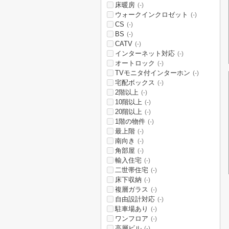
床暖房
(-)
ウォークインクロゼット
(-)
CS
(-)
BS
(-)
CATV
(-)
インターネット対応
(-)
オートロック
(-)
TVモニタ付インターホン
(-)
宅配ボックス
(-)
2階以上
(-)
10階以上
(-)
20階以上
(-)
1階の物件
(-)
最上階
(-)
南向き
(-)
角部屋
(-)
輸入住宅
(-)
二世帯住宅
(-)
床下収納
(-)
複層ガラス
(-)
自由設計対応
(-)
駐車場あり
(-)
ワンフロア
(-)
高層ビル
(-)