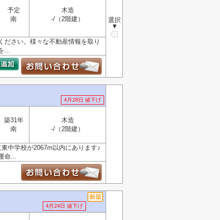
予定
木造
南
-/（2階建）
選択
▼
ください。様々な不動産情報を取り
..
4月28日 値下げ
築31年
木造
南
-/（2階建）
中学校が2067m以内にあります♪
...
4月24日 値下げ