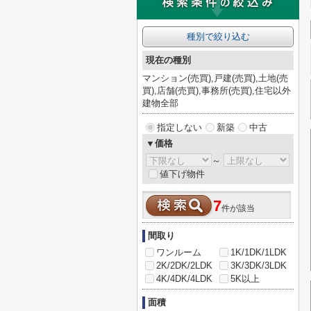
種別で絞り込む
現在の種別
マンション(売買),戸建(売買),土地(売
買),店舗(売買),事務所(売買),住宅以外
建物全部
指定しない
新築
中古
▼価格
～
値下げ物件
7
件が該当
間取り
ワンルーム
1K/1DK/1LDK
2K/2DK/2LDK
3K/3DK/3LDK
4K/4DK/4LDK
5K以上
面積