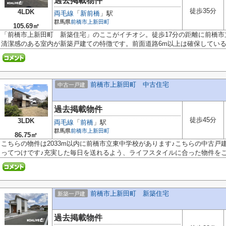
過去掲載物件
徒歩35分
4LDK
両毛線
「
新前橋
」駅
群馬県
前橋市
上新田町
105.69㎡
「前橋市上新田町 新築住宅」のここがイチオシ。徒歩17分の距離に前橋
清潔感のある室内が新築戸建ての特徴です。前面道路6m以上は確保しているの
前橋市上新田町 中古住宅
中古一戸建
過去掲載物件
徒歩45分
3LDK
両毛線
「
前橋
」駅
群馬県
前橋市
上新田町
86.75㎡
こちらの物件は2033m以内に前橋市立東中学校があります♪こちらの中古
ってつけです♪充実した毎日を送れるよう、ライフスタイルに合った物件をご紹
前橋市上新田町 新築住宅
新築一戸建
過去掲載物件