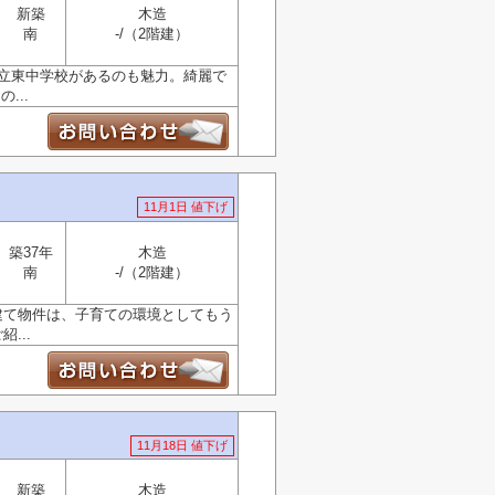
新築
木造
南
-/（2階建）
市立東中学校があるのも魅力。綺麗で
...
11月1日 値下げ
築37年
木造
南
-/（2階建）
戸建て物件は、子育ての環境としてもう
...
11月18日 値下げ
新築
木造