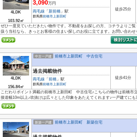
3,090
万円
徒歩25分
両毛線
「
新前橋
」駅
4LDK
群馬県
前橋市
上新田町
103.92㎡
ぜひ一度見ていただきたい物件です。不動産をお探しの方、コチラよりご覧
扱う当社なら、きっとお客様の住まい探しのお役に立てます。お問い合わせを.
前橋市上新田町 中古住宅
中古一戸建
過去掲載物件
徒歩41分
4LDK
両毛線
「
前橋
」駅
群馬県
前橋市
上新田町
156.84㎡
こだわりポイント満載の前橋市上新田町 中古住宅♪こちらの物件は前橋市立東
接道幅10m以上♪吹抜けは広々とした印象をあたえてくれます♪一戸建てにも運命
前橋市上新田町 新築住宅
新築一戸建