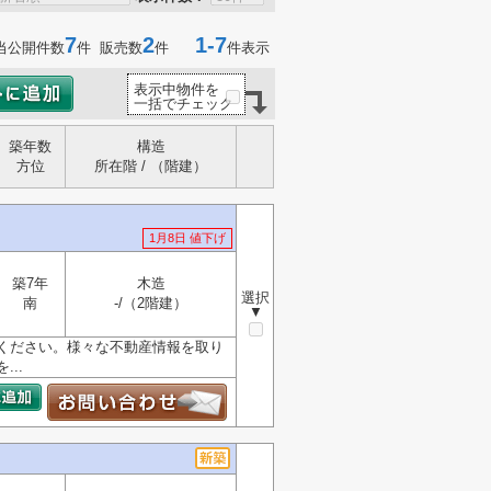
7
2
1-7
当公開件数
件 販売数
件
件表示
表示中物件を
一括でチェック
築年数
構造
方位
所在階 / （階建）
1月8日 値下げ
築7年
木造
選択
南
-/（2階建）
▼
ください。様々な不動産情報を取り
..