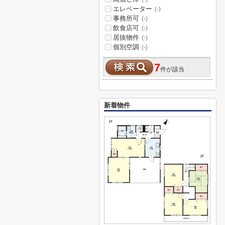
エレベーター
(-)
事務所可
(-)
飲食店可
(-)
居抜物件
(-)
個別空調
(-)
7
件が該当
新着物件