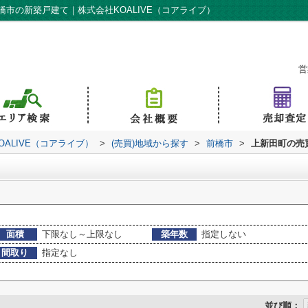
市の新築戸建て｜株式会社KOALIVE（コアライブ）
営
ALIVE（コアライブ）
>
(売買)地域から探す
>
前橋市
>
上新田町の売
面積
下限なし～上限なし
築年数
指定しない
間取り
指定なし
並び順：