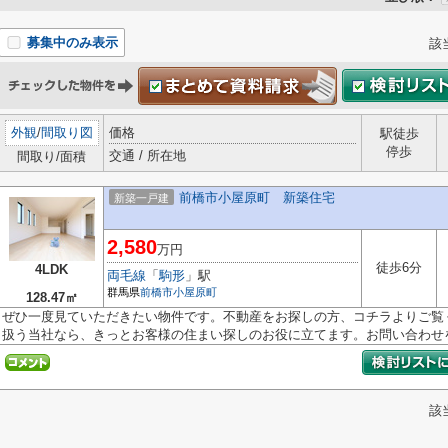
募集中のみ表示
該
外観
/
間取り図
価格
駅徒歩
停歩
交通 / 所在地
間取り/面積
前橋市小屋原町 新築住宅
新築一戸建
2,580
万円
徒歩6分
4LDK
両毛線
「
駒形
」駅
群馬県
前橋市
小屋原町
128.47㎡
ぜひ一度見ていただきたい物件です。不動産をお探しの方、コチラよりご覧
扱う当社なら、きっとお客様の住まい探しのお役に立てます。お問い合わせを.
該