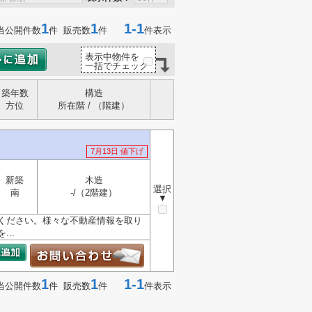
1
1
1-1
当公開件数
件 販売数
件
件表示
表示中物件を
一括でチェック
築年数
構造
方位
所在階 / （階建）
7月13日 値下げ
新築
木造
選択
南
-/（2階建）
▼
ください。様々な不動産情報を取り
..
1
1
1-1
当公開件数
件 販売数
件
件表示