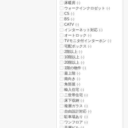
床暖房
(-)
ウォークインクロゼット
(-)
CS
(-)
BS
(-)
CATV
(-)
インターネット対応
(-)
オートロック
(-)
TVモニタ付インターホン
(-)
宅配ボックス
(-)
2階以上
(-)
10階以上
(-)
20階以上
(-)
1階の物件
(-)
最上階
(-)
南向き
(-)
角部屋
(-)
輸入住宅
(-)
二世帯住宅
(-)
床下収納
(-)
複層ガラス
(-)
自由設計対応
(-)
駐車場あり
(-)
ワンフロア
(-)
高層ビル
(-)