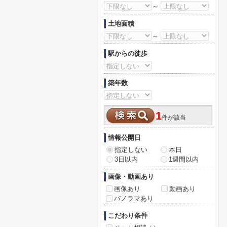
～
土地面積
～
駅からの徒歩
築年数
1
件が該当
情報公開日
指定しない
本日
3日以内
1週間以内
画像・動画あり
画像あり
動画あり
パノラマあり
こだわり条件