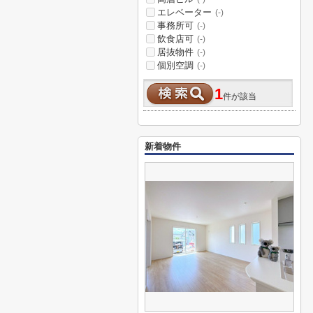
エレベーター
(-)
事務所可
(-)
飲食店可
(-)
居抜物件
(-)
個別空調
(-)
1
件が該当
新着物件