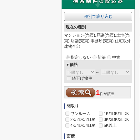
種別で絞り込む
現在の種別
マンション(売買),戸建(売買),土地(売
買),店舗(売買),事務所(売買),住宅以外
建物全部
指定しない
新築
中古
▼価格
～
値下げ物件
1
件が該当
間取り
ワンルーム
1K/1DK/1LDK
2K/2DK/2LDK
3K/3DK/3LDK
4K/4DK/4LDK
5K以上
面積