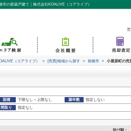
市の新築戸建て｜株式会社KOALIVE（コアライブ）
営
ALIVE（コアライブ）
>
(売買)地域から探す
>
前橋市
>
小屋原町の売
面積
下限なし～上限なし
築年数
指定しない
間取り
指定なし
並び順：