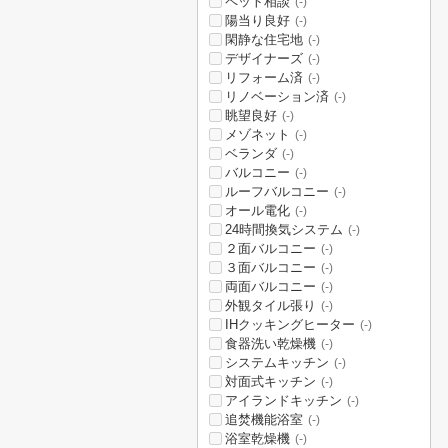
ペット相談
(-)
陽当り良好
(-)
閑静な住宅地
(-)
デザイナーズ
(-)
リフォーム済
(-)
リノベーション済
(-)
眺望良好
(-)
メゾネット
(-)
ベランダ
(-)
バルコニー
(-)
ルーフバルコニー
(-)
オール電化
(-)
24時間換気システム
(-)
２面バルコニー
(-)
３面バルコニー
(-)
両面バルコニー
(-)
外観タイル張り
(-)
IHクッキングヒーター
(-)
食器洗い乾燥機
(-)
システムキッチン
(-)
対面式キッチン
(-)
アイランドキッチン
(-)
追焚機能浴室
(-)
浴室乾燥機
(-)