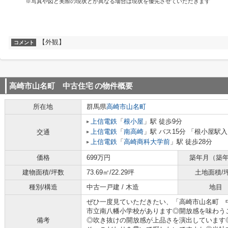
※写真や図と実際の現状とが異なる場合は現状を優先させていただきます
【外観】
コメント
高崎市山名町 中古住宅
の物件概要
所在地
群馬県
高崎市
山名町
上信電鉄
「
根小屋
」駅 徒歩9分
上信電鉄
「
南高崎
」駅 バス15分 「根小屋駅入
交通
上信電鉄
「
高崎商科大学前
」駅 徒歩28分
価格
699万円
築年月（築
建物面積/坪数
73.69㎡/22.29坪
土地面積/
種別/構造
中古一戸建 / 木造
地目
ぜひ一度見ていただきたい、「高崎市山名町 
市立南八幡小学校があります◎開放感を味わう
備考
◎吹き抜けの開放感が上品さを演出しています