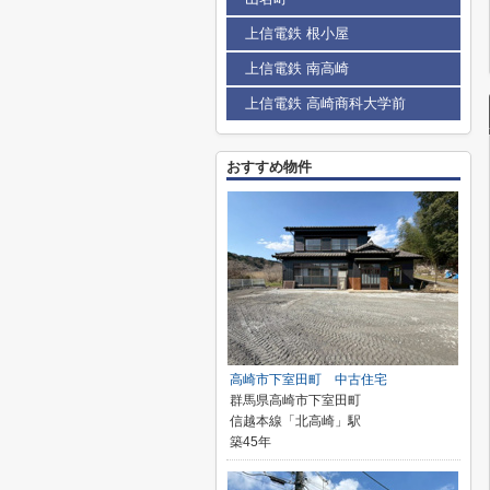
上信電鉄 根小屋
上信電鉄 南高崎
上信電鉄 高崎商科大学前
おすすめ物件
高崎市下室田町 中古住宅
群馬県高崎市下室田町
信越本線「北高崎」駅
築45年