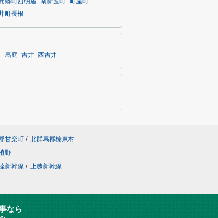
箕郷町西明屋
南新波町
町屋町
井町長根
名
馬庭
吉井
西吉井
郡甘楽町
/
北群馬郡榛東村
植野
陸新幹線
/
上越新幹線
事なら