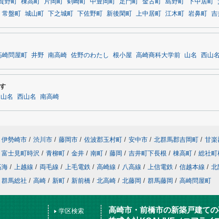
賀野町
棟高町
片岡町
剣崎町
中豊岡町
足門町
金古町
島野町
下中居町
常盤町
城山町
下之城町
下佐野町
新後閑町
上中居町
江木町
岩鼻町
吉
高崎問屋町
井野
南高崎
佐野のわたし
根小屋
高崎商科大学前
山名
西山
す
山名
西山名
南高崎
伊勢崎市
/
渋川市
/
藤岡市
/
佐波郡玉村町
/
安中市
/
北群馬郡吉岡町
/
甘楽
富士見町時沢
/
青柳町
/
金井
/
南町
/
藤岡
/
吉井町下長根
/
棟高町
/
総社町
高海
/
上越線
/
両毛線
/
上毛電鉄
/
高崎線
/
八高線
/
上信電鉄
/
信越本線
/
北
群馬総社
/
高崎
/
新町
/
新前橋
/
北高崎
/
北藤岡
/
群馬藤岡
/
高崎問屋町
高崎市・前橋市の新築戸建ての
学区検索