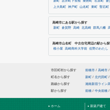
新町
吉井町下長根
乗附町
石原町
倉
上大島町
神戸町
山名町
東町
聖石町
高崎市にある駅から探す
新町
倉賀野
高崎
北高崎
群馬八幡
高崎市山名町 中古住宅周辺の駅から探
根小屋
高崎商科大学前
佐野のわたし
市区町村から探す
前橋市
/
高崎市
/
町名から探す
新町
/
北代田町
/
路線から探す
湘南新宿ライン
駅から探す
前橋
/
中央前橋
/
ホーム
新築戸建て