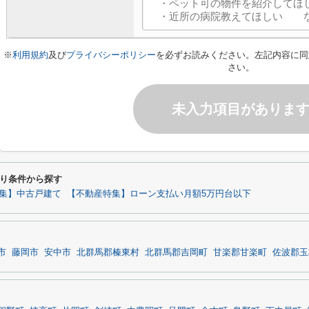
※
利用規約
及び
プライバシーポリシー
を必ずお読みください。左記内容に同
さい。
未入力項目がありま
り条件から探す
集】中古戸建て
【不動産特集】ローン支払い月額5万円台以下
市
藤岡市
安中市
北群馬郡榛東村
北群馬郡吉岡町
甘楽郡甘楽町
佐波郡玉