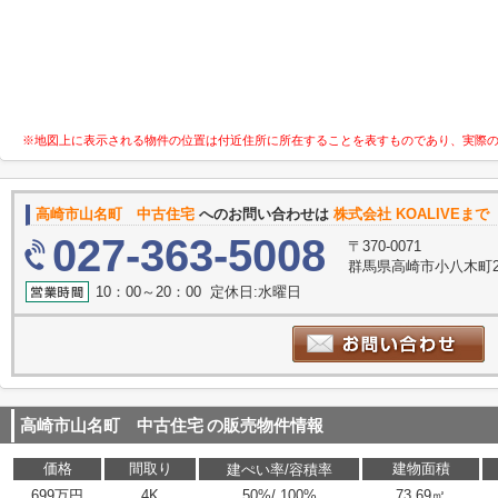
※地図上に表示される物件の位置は付近住所に所在することを表すものであり、実際
高崎市山名町 中古住宅
へのお問い合わせは
株式会社 KOALIVEまで
027-363-5008
〒370-0071
群馬県高崎市小八木町20
10：00～20：00 定休日:水曜日
高崎市山名町 中古住宅
の販売物件情報
価格
間取り
建物面積
建ぺい率/容積率
699万円
4K
50%/ 100%
73.69㎡