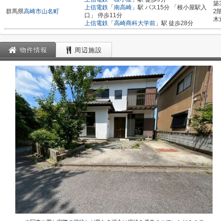
築
上信電鉄
「
南高崎
」駅 バス15分 「根小屋駅入
群馬県
高崎市
山名町
2
口」 停歩11分
木
上信電鉄
「
高崎商科大学前
」駅 徒歩28分
物件情報
周辺施設