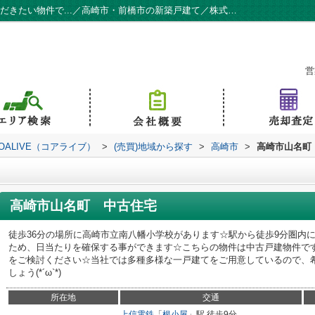
高崎市山名町 中古住宅 ぜひ一度見ていただきたい物件で...／高崎市・前橋市の新築戸建て／株式会社KOALIVE（コアライブ）
営
ALIVE（コアライブ）
>
(売買)地域から探す
>
高崎市
>
高崎市山名町
高崎市山名町 中古住宅
徒歩36分の場所に高崎市立南八幡小学校があります☆駅から徒歩9分圏内
ため、日当たりを確保する事ができます☆こちらの物件は中古戸建物件で
をご検討ください☆当社では多種多様な一戸建てをご用意しているので、
しょう(*´ω`*)
所在地
交通
上信電鉄
「
根小屋
」駅 徒歩9分