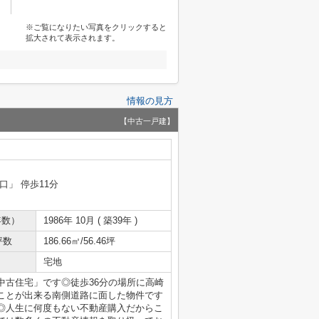
※ご覧になりたい写真をクリックすると
拡大されて表示されます。
情報の見方
【中古一戸建】
口」 停歩11分
年数）
1986年 10月 ( 築39年 )
坪数
186.66㎡/56.46坪
宅地
中古住宅」です◎徒歩36分の場所に高崎
ことが出来る南側道路に面した物件です
◎人生に何度もない不動産購入だからこ