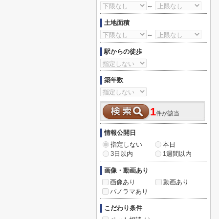
～
土地面積
～
駅からの徒歩
築年数
1
件が該当
情報公開日
指定しない
本日
3日以内
1週間以内
画像・動画あり
画像あり
動画あり
パノラマあり
こだわり条件