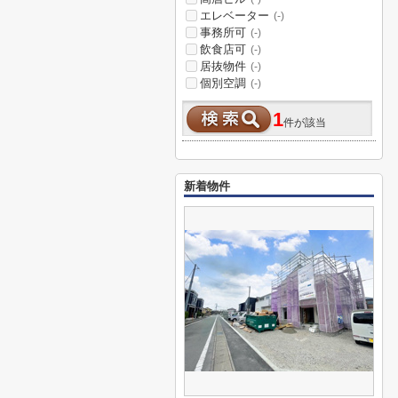
エレベーター
(-)
事務所可
(-)
飲食店可
(-)
居抜物件
(-)
個別空調
(-)
1
件が該当
新着物件