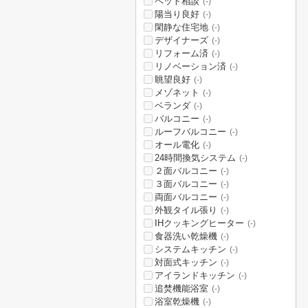
ペット相談
(-)
陽当り良好
(-)
閑静な住宅地
(-)
デザイナーズ
(-)
リフォーム済
(-)
リノベーション済
(-)
眺望良好
(-)
メゾネット
(-)
ベランダ
(-)
バルコニー
(-)
ルーフバルコニー
(-)
オール電化
(-)
24時間換気システム
(-)
２面バルコニー
(-)
３面バルコニー
(-)
両面バルコニー
(-)
外観タイル張り
(-)
IHクッキングヒーター
(-)
食器洗い乾燥機
(-)
システムキッチン
(-)
対面式キッチン
(-)
アイランドキッチン
(-)
追焚機能浴室
(-)
浴室乾燥機
(-)