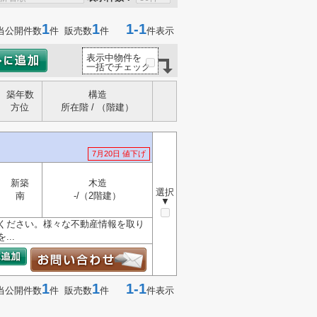
1
1
1-1
当公開件数
件 販売数
件
件表示
表示中物件を
一括でチェック
築年数
構造
方位
所在階 / （階建）
7月20日 値下げ
新築
木造
選択
南
-/（2階建）
▼
ください。様々な不動産情報を取り
..
1
1
1-1
当公開件数
件 販売数
件
件表示