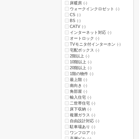
床暖房
(-)
ウォークインクロゼット
(-)
CS
(-)
BS
(-)
CATV
(-)
インターネット対応
(-)
オートロック
(-)
TVモニタ付インターホン
(-)
宅配ボックス
(-)
2階以上
(-)
10階以上
(-)
20階以上
(-)
1階の物件
(-)
最上階
(-)
南向き
(-)
角部屋
(-)
輸入住宅
(-)
二世帯住宅
(-)
床下収納
(-)
複層ガラス
(-)
自由設計対応
(-)
駐車場あり
(-)
ワンフロア
(-)
高層ビル
(-)