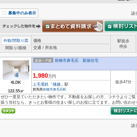
募集中のみ表示
該
外観
/
間取り図
価格
駅徒歩
停歩
交通 / 所在地
間取り/面積
前橋市鼻毛石 新築住宅
新築一戸建
1,980
万円
徒歩47分
4LDK
上毛電鉄
「
樋越
」駅
群馬県
前橋市
鼻毛石町
122.55㎡
ぜひ一度見ていただきたい物件です。不動産をお探しの方、コチラよりご覧
扱う当社なら、きっとお客様の住まい探しのお役に立てます。お問い合わせを.
該