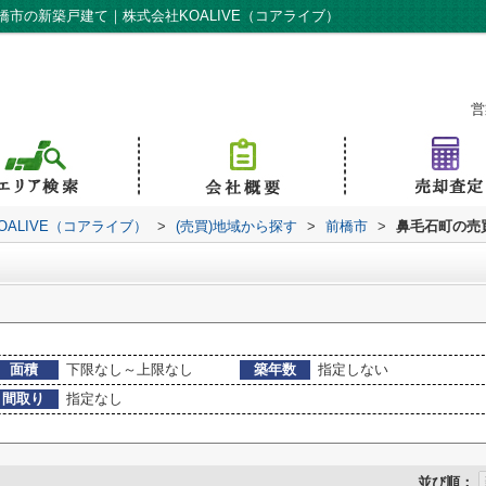
市の新築戸建て｜株式会社KOALIVE（コアライブ）
営
ALIVE（コアライブ）
>
(売買)地域から探す
>
前橋市
>
鼻毛石町の売
面積
下限なし～上限なし
築年数
指定しない
間取り
指定なし
並び順：