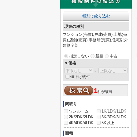
種別で絞り込む
現在の種別
マンション(売買),戸建(売買),土地(売
買),店舗(売買),事務所(売買),住宅以外
建物全部
指定しない
新築
中古
▼価格
～
値下げ物件
1
件が該当
間取り
ワンルーム
1K/1DK/1LDK
2K/2DK/2LDK
3K/3DK/3LDK
4K/4DK/4LDK
5K以上
面積