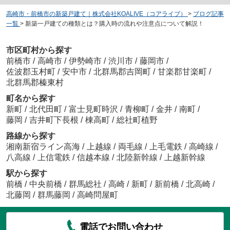
高崎市・前橋市の新築戸建て｜株式会社KOALIVE（コアライブ）
>
ブログ記事
一覧
>
新築一戸建ての種類とは？購入時の流れや注意点について解説！
市区町村から探す
前橋市
/
高崎市
/
伊勢崎市
/
渋川市
/
藤岡市
/
佐波郡玉村町
/
安中市
/
北群馬郡吉岡町
/
甘楽郡甘楽町
/
北群馬郡榛東村
町名から探す
新町
/
北代田町
/
富士見町時沢
/
青柳町
/
金井
/
南町
/
藤岡
/
吉井町下長根
/
棟高町
/
総社町植野
路線から探す
湘南新宿ライン高海
/
上越線
/
両毛線
/
上毛電鉄
/
高崎線
/
八高線
/
上信電鉄
/
信越本線
/
北陸新幹線
/
上越新幹線
駅から探す
前橋
/
中央前橋
/
群馬総社
/
高崎
/
新町
/
新前橋
/
北高崎
/
北藤岡
/
群馬藤岡
/
高崎問屋町
電話でお問い合わせ