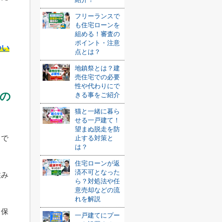
フリーランスで
も住宅ローンを
組める！審査の
ポイント・注意
つい
点とは？
地鎮祭とは？建
売住宅での必要
性や代わりにで
の
きる事をご紹介
猫と一緒に暮ら
せる一戸建て！
望まぬ脱走を防
とで
止する対策と
は？
住宅ローンが返
済不可となった
住み
ら？対処法や任
意売却などの流
れを解説
く保
一戸建てにプー