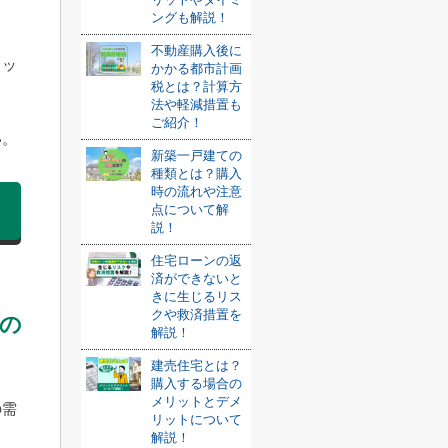
ングも解説！
不動産購入後に
リッ
かかる都市計画
税とは？計算方
法や軽減措置も
ご紹介！
い。
新築一戸建ての
種類とは？購入
時の流れや注意
点について解
説！
住宅ローンの返
済ができないと
きに生じるリス
クや救済措置を
の
解説！
建売住宅とは？
購入する場合の
メリットとデメ
の需
リットについて
解説！