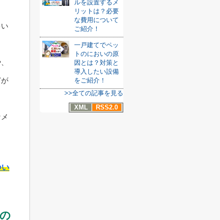
ルを設置するメ
リットは？必要
な費用について
多い
ご紹介！
一戸建てでペッ
トのにおいの原
や、
因とは？対策と
導入したい設備
どが
をご紹介！
>>全ての記事を見る
XML
RSS2.0
なメ
つい
の