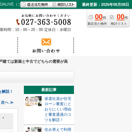
ALIVE（コアライブ）
最終更新：2026年08月08日
00
00
件
件
最近見た物件
検討リスト
業時間：10：00～20：00
定休日：水曜日
戸建ては新築と中古でどちらの需要が高
最新記事
を解説！
派遣社員が住宅
次へ ≫
ローン審査にと
おりにくい理由
と審査通過のコ
ト・
ツを解説！
住み替えで利用