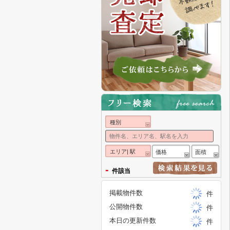
種別
エリア| 駅
価格
面積
-
件該当
掲載物件数
件
公開物件数
件
本日の更新件数
件