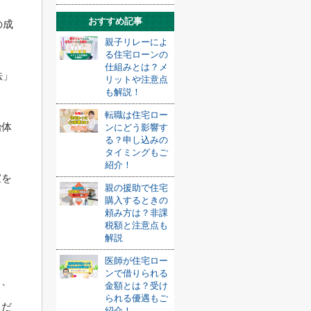
おすすめ記事
の成
親子リレーによ
る住宅ローンの
仕組みとは？メ
法」
リットや注意点
も解説！
。
転職は住宅ロー
治体
ンにどう影響す
る？申し込みの
タイミングもご
紹介！
家を
親の援助で住宅
購入するときの
頼み方は？非課
税額と注意点も
ま
解説
医師が住宅ロー
ンで借りられる
く、
金額とは？受け
られる優遇もご
まだ
紹介！