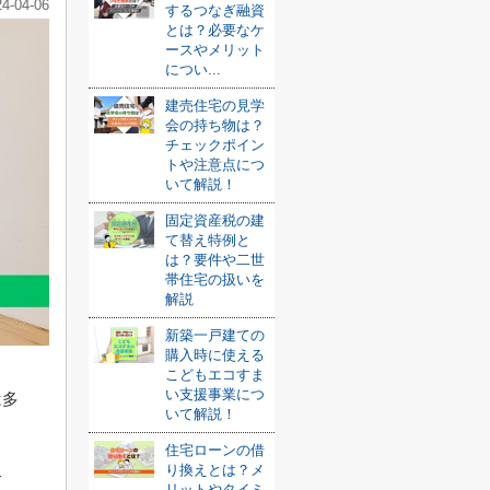
24-04-06
するつなぎ融資
とは？必要なケ
ースやメリット
につい...
建売住宅の見学
会の持ち物は？
チェックポイン
トや注意点につ
いて解説！
固定資産税の建
て替え特例と
は？要件や二世
帯住宅の扱いを
解説
新築一戸建ての
購入時に使える
こどもエコすま
い支援事業につ
は多
いて解説！
住宅ローンの借
り換えとは？メ
す
リットやタイミ