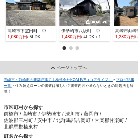
高崎市下室田町 中古住宅
伊勢崎市八坂町 中古住宅
1,080万円
/ 5LDK
1,480万円
/ 4LDK＋1S(納戸)
1,280万円
/
ページトップへ
高崎市・前橋市の新築戸建て｜株式会社KOALIVE（コアライブ）
>
ブログ記事
一覧
>
住み替えローンの審査は厳しい？審査内容や通らないときの対処法を解
説！
市区町村から探す
前橋市
/
高崎市
/
伊勢崎市
/
渋川市
/
藤岡市
/
佐波郡玉村町
/
安中市
/
北群馬郡吉岡町
/
甘楽郡甘楽町
/
北群馬郡榛東村
町名から探す