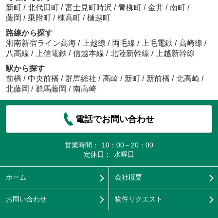
新町
/
北代田町
/
富士見町時沢
/
青柳町
/
金井
/
南町
/
藤岡
/
乗附町
/
棟高町
/
樋越町
路線から探す
湘南新宿ライン高海
/
上越線
/
両毛線
/
上毛電鉄
/
高崎線
/
八高線
/
上信電鉄
/
信越本線
/
北陸新幹線
/
上越新幹線
駅から探す
前橋
/
中央前橋
/
群馬総社
/
高崎
/
新町
/
新前橋
/
北高崎
/
北藤岡
/
群馬藤岡
/
南高崎
電話でお問い合わせ
営業時間：
10：00～20：00
定休日：
水曜日
ホーム
会社概要
お問い合わせ
物件リクエスト