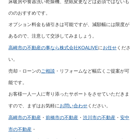
床暖房や食器洗い乾燥機、壁紙変更などは必須ではないも
ののおすすめです。
オプション料金も値引きは可能ですが、減額幅には限度が
あるので、注意して交渉してみましょう。
高崎市の不動産の事なら
株式会社KOALIVE
お任せ
に
くださ
い。
ご相談
売却・ローンの
・リフォームなど幅広くご提案が可
能です。
お客様一人一人に寄り添ったサポートをさせていただきま
お問い合わせ
すので、まずはお気軽に
ください。
高崎市の不動産
前橋市の不動産
渋川市の不動産
安中
・
・
・
市の不動産
・