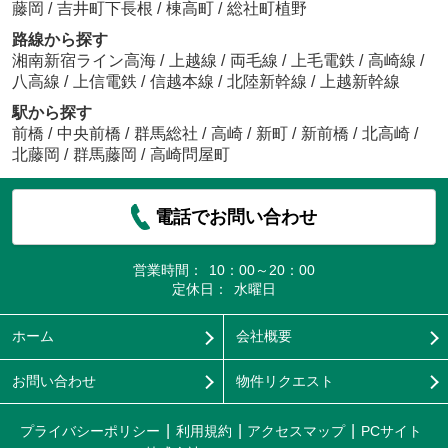
藤岡
/
吉井町下長根
/
棟高町
/
総社町植野
路線から探す
湘南新宿ライン高海
/
上越線
/
両毛線
/
上毛電鉄
/
高崎線
/
八高線
/
上信電鉄
/
信越本線
/
北陸新幹線
/
上越新幹線
駅から探す
前橋
/
中央前橋
/
群馬総社
/
高崎
/
新町
/
新前橋
/
北高崎
/
北藤岡
/
群馬藤岡
/
高崎問屋町
電話でお問い合わせ
営業時間：
10：00～20：00
定休日：
水曜日
ホーム
会社概要
お問い合わせ
物件リクエスト
プライバシーポリシー
利用規約
アクセスマップ
PCサイト