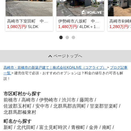
高崎市下室田町 中古住宅
伊勢崎市八坂町 中古住宅
1,080万円
/ 5LDK
1,480万円
/ 4LDK＋1S(納戸)
1,280万円
/
ページトップへ
高崎市・前橋市の新築戸建て｜株式会社KOALIVE（コアライブ）
>
ブログ記事
一覧
>
建売住宅で必須・おすすめのオプションは？料金の値引きの可否も解
説！
市区町村から探す
前橋市
/
高崎市
/
伊勢崎市
/
渋川市
/
藤岡市
/
佐波郡玉村町
/
安中市
/
北群馬郡吉岡町
/
甘楽郡甘楽町
/
北群馬郡榛東村
町名から探す
新町
/
北代田町
/
富士見町時沢
/
青柳町
/
金井
/
南町
/