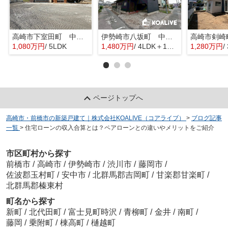
高崎市下室田町 中古住宅
伊勢崎市八坂町 中古住宅
1,080万円
/ 5LDK
1,480万円
/ 4LDK＋1S(納戸)
1,280万円
/
ページトップへ
高崎市・前橋市の新築戸建て｜株式会社KOALIVE（コアライブ）
>
ブログ記事
一覧
>
住宅ローンの収入合算とは？ペアローンとの違いやメリットをご紹介
市区町村から探す
前橋市
/
高崎市
/
伊勢崎市
/
渋川市
/
藤岡市
/
佐波郡玉村町
/
安中市
/
北群馬郡吉岡町
/
甘楽郡甘楽町
/
北群馬郡榛東村
町名から探す
新町
/
北代田町
/
富士見町時沢
/
青柳町
/
金井
/
南町
/
藤岡
/
乗附町
/
棟高町
/
樋越町