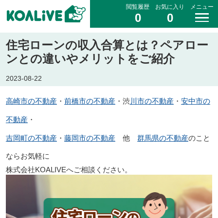
閲覧履歴
お気に入り
メニュー
0
0
住宅ローンの収入合算とは？ペアロー
ンとの違いやメリットをご紹介
2023-08-22
高崎市の不動産
前橋市の不動産
川市の不動産
安中市の
・
・渋
・
不動産
・
吉岡町の不動産
藤岡市の不動産
群馬県の不動産
・
他
のこと
なら
お気軽に
株式会社KOALIVEへご相談ください。