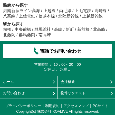
路線から探す
湘南新宿ライン高海
/
上越線
/
両毛線
/
上毛電鉄
/
高崎線
/
八高線
/
上信電鉄
/
信越本線
/
北陸新幹線
/
上越新幹線
駅から探す
前橋
/
中央前橋
/
群馬総社
/
高崎
/
新町
/
新前橋
/
北高崎
/
北藤岡
/
群馬藤岡
/
南高崎
電話でお問い合わせ
営業時間：
10：00～20：00
定休日：
水曜日
ホーム
会社概要
お問い合わせ
物件リクエスト
プライバシーポリシー
利用規約
アクセスマップ
PCサイト
Copyright(c) 株式会社 KOALIVE All rights reserved.