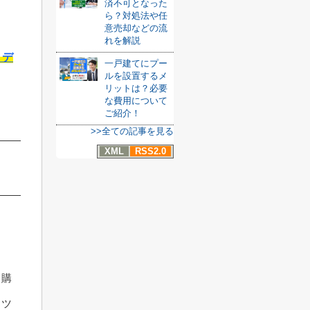
済不可となった
ら？対処法や任
意売却などの流
れを解説
・デ
一戸建てにプー
ルを設置するメ
リットは？必要
な費用について
ご紹介！
>>全ての記事を見る
XML
RSS2.0
と購
コツ