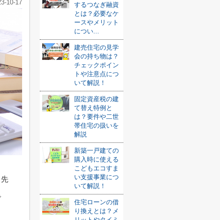
23-10-17
するつなぎ融資
とは？必要なケ
ースやメリット
につい...
建売住宅の見学
会の持ち物は？
チェックポイン
トや注意点につ
いて解説！
固定資産税の建
て替え特例と
は？要件や二世
帯住宅の扱いを
解説
新築一戸建ての
購入時に使える
こどもエコすま
い支援事業につ
り先
いて解説！
で
住宅ローンの借
り換えとは？メ
リットやタイミ