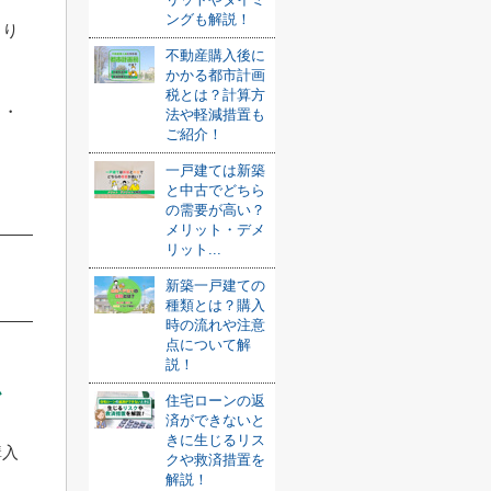
ングも解説！
より
不動産購入後に
かかる都市計画
税とは？計算方
ト・
法や軽減措置も
ご紹介！
一戸建ては新築
と中古でどちら
の需要が高い？
メリット・デメ
リット...
新築一戸建ての
種類とは？購入
時の流れや注意
点について解
説！
か
住宅ローンの返
済ができないと
きに生じるリス
購入
クや救済措置を
解説！