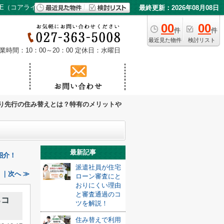
E（コアライブ）
最終更新：2026年08月08日
00
00
件
件
最近見た物件
検討リスト
業時間：10：00～20：00
定休日：水曜日
り先行の住み替えとは？特有のメリットや
最新記事
紹介！
派遣社員が住宅
｜次へ ≫
ローン審査にと
おりにくい理由
と審査通過のコ
るコ
ツを解説！
住み替えで利用