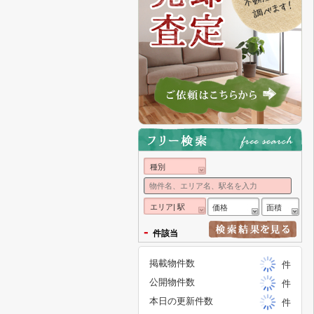
種別
エリア| 駅
価格
面積
-
件該当
掲載物件数
件
公開物件数
件
本日の更新件数
件