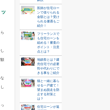
医師が住宅ロー
リッ
ンで借りられる
金額とは？受け
られる優遇もご
紹介！
えら
フリーランスで
も住宅ローンを
組める！審査の
ポイント・注意
でし
点とは？
望額
地鎮祭とは？建
売住宅での必要
性や代わりにで
きる事をご紹介
いな
猫と一緒に暮ら
せる一戸建て！
をし
望まぬ脱走を防
止する対策と
は？
引っ
住宅ローンが返