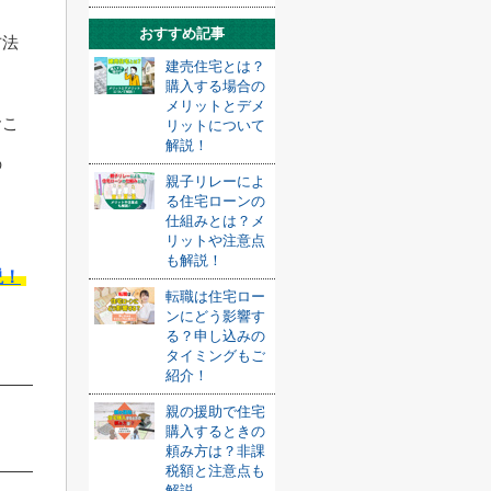
おすすめ記事
方法
建売住宅とは？
購入する場合の
メリットとデメ
おこ
リットについて
解説！
の
親子リレーによ
る住宅ローンの
仕組みとは？メ
リットや注意点
も解説！
説！
転職は住宅ロー
ンにどう影響す
る？申し込みの
タイミングもご
紹介！
親の援助で住宅
購入するときの
頼み方は？非課
税額と注意点も
解説