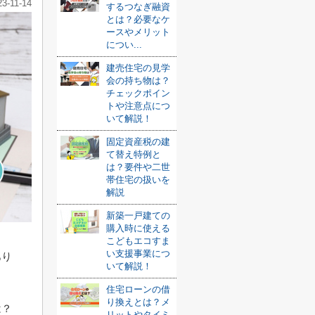
23-11-14
するつなぎ融資
とは？必要なケ
ースやメリット
につい...
建売住宅の見学
会の持ち物は？
チェックポイン
トや注意点につ
いて解説！
固定資産税の建
て替え特例と
は？要件や二世
帯住宅の扱いを
解説
新築一戸建ての
購入時に使える
こどもエコすま
い支援事業につ
あり
いて解説！
住宅ローンの借
り換えとは？メ
は？
リットやタイミ