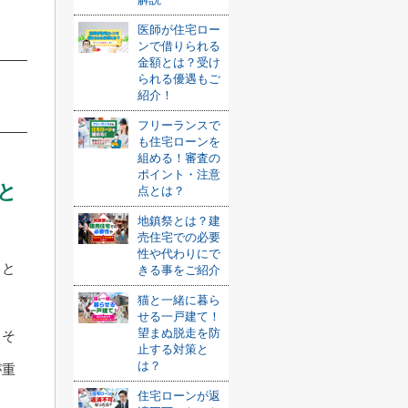
医師が住宅ロー
ンで借りられる
金額とは？受け
られる優遇もご
紹介！
フリーランスで
も住宅ローンを
組める！審査の
ポイント・注意
と
点とは？
地鎮祭とは？建
売住宅での必要
性や代わりにで
こと
きる事をご紹介
猫と一緒に暮ら
せる一戸建て！
望まぬ脱走を防
、そ
止する対策と
は？
が重
住宅ローンが返