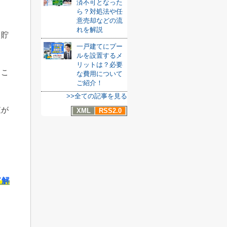
済不可となった
ら？対処法や任
。
意売却などの流
れを解説
、貯
一戸建てにプー
ルを設置するメ
リットは？必要
くこ
な費用について
ご紹介！
>>全ての記事を見る
査が
XML
RSS2.0
ま
て解