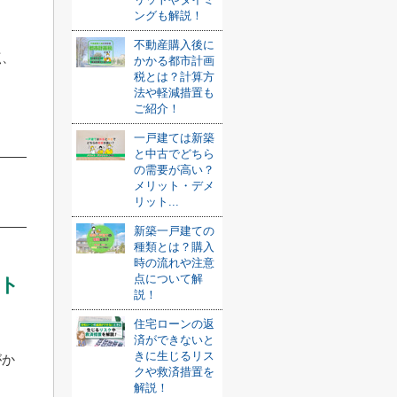
ングも解説！
不動産購入後に
点、
かかる都市計画
税とは？計算方
。
法や軽減措置も
ご紹介！
一戸建ては新築
と中古でどちら
の需要が高い？
メリット・デメ
リット...
新築一戸建ての
種類とは？購入
時の流れや注意
点について解
ト
説！
住宅ローンの返
済ができないと
きに生じるリス
がか
クや救済措置を
解説！