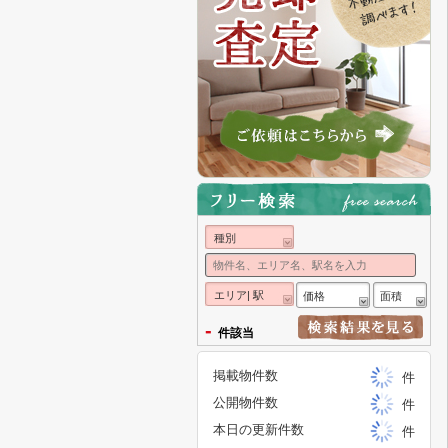
種別
エリア| 駅
価格
面積
-
件該当
掲載物件数
件
公開物件数
件
本日の更新件数
件