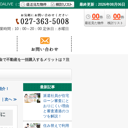
ALIVE（コアライブ）
最終更新：2026年08月06日
00
00
件
件
最近見た物件
検討リスト
業時間：10：00～20：00
定休日：水曜日
金で不動産を一括購入するメリットは？注
最新記事
紹介！
派遣社員が住宅
｜次へ ≫
ローン審査にと
おりにくい理由
と審査通過のコ
用に
ツを解説！
住み替えで利用