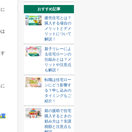
おすすめ記事
金に
建売住宅とは？
購入する場合の
メリットとデメ
のは
リットについて
解説！
親子リレーによ
入す
る住宅ローンの
仕組みとは？メ
ま
リットや注意点
も解説！
転職は住宅ロー
ンにどう影響す
れに
る？申し込みの
タイミングもご
紹介！
親の援助で住宅
措置
購入するときの
頼み方は？非課
税額と注意点も
解説